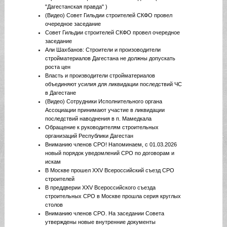
"Дагестанская правда" )
(Видео) Совет Гильдии строителей СКФО провел
очередное заседание
Совет Гильдии строителей СКФО провел очередное
заседание
Али Шахбанов: Строители и произоводители
стройматериалов Дагестана не должны допускать
роста цен
Власть и производители стройматериалов
объединяют усилия для ликвидации последствий ЧС
в Дагестане
(Видео) Сотрудники Исполнительного органа
Ассоциации принимают участие в ликвидации
последствий наводнения в п. Мамедкала
Обращение к руководителям строительных
организаций Республики Дагестан
Вниманию членов СРО! Напоминаем, с 01.03.2026
новый порядок уведомлений СРО по договорам и
искам
В Москве прошел XXV Всероссийский съезд СРО
строителей
В преддверии XXV Всероссийского съезда
строительных СРО в Москве прошла серия круглых
столов
Вниманию членов СРО. На заседании Совета
утверждены новые внутренние документы