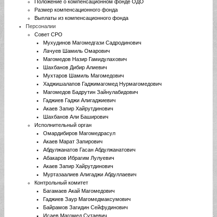
Положение о компенсационном фонде ОДО
Размер компенсационного фонда
Выплаты из компенсационного фонда
Персоналии
Совет СРО
Мухудинов Магомедгази Садродинович
Лачуев Шамиль Омарович
Магомедов Назир Гамидулахович
Шахбанов Дибир Алиевич
Мухтаров Шамиль Магомедович
Хаджишалапов Гаджимагомед Нурмагомедович
Магомедов Бадрутин Зайнулабидович
Гаджиев Гаджи Алигаджиевич
Акаев Запир Хайрутдинович
Шахбанов Али Баширович
Исполнительный орган
Омардибиров Магомедрасул
Акаев Марат Запирович
Абдулжанатов Гасан Абдулжанатович
Абакаров Ибрагим Лулуевич
Акаев Запир Хайрутдинович
Муртазаалиев Алигаджи Абдуллаевич
Контрольный комитет
Багамаев Акай Магомедович
Гаджиев Заур Магомедмаксумович
Байрамов Загидин Сейфудинович
Исаев Магомед Сутаевич