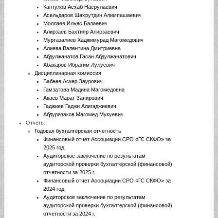
Кантулов Асхаб Насрулаевич
Асельдаров Шахрутдин Алимпашаевич
Моллаев Ильяс Балаевич
Алирзаев Бахтияр Алирзаевич
Муртазалиев Хаджимурад Магомедович
Алиева Валентина Дмитриевна
Абдулжанатов Гасан Абдулжанатович
Абакаров Ибрагим Лулуевич
Дисциплинарная комиссия
Бабаев Аскер Заурович
Гамзатова Мадина Магомедовна
Акаев Марат Запирович
Гаджиев Гаджи Алигаджиевич
Абдуразаков Магомед Мукуевич
Отчеты
Годовая бухгалтерская отчетность
Финансовый отчет Ассоциации СРО «ГС СКФО» за
2025 год
Аудиторское заключение по результатам
аудиторской проверки бухгалтерской (финансовой)
отчетности за 2025 г.
Финансовый отчет Ассоциации СРО «ГС СКФО» за
2024 год
Аудиторское заключение по результатам
аудиторской проверки бухгалтерской (финансовой)
отчетности за 2024 г.