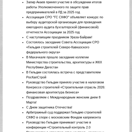
Запир Акаев принял участие в обсуждении итогов
работы Уполномоченного по защите прав
предпринимателей в РД за 2025 год
Ассоциация СРО "ГС СКФО" объявляет конкурс по
выбору аудиторской организации для проведения
ежегодного аудита бухгалтерской (финансовой)
отчетности Ассоциации за 2025 год
С наступающим праздником Ураза-Байрам!
Состоялось заседание Совета Ассоциации СРО
«Гильдия строителей Северо-Кавказского
федерального округа»
В Махачкале прошло заседание коллегии
Министерства строительства, архитектуры и ЖКХ
Республики Дагестан
В Гильдии состоялась встреча с представителем
РосКапСтрой
Руководство Гильдии приняло участие в налоговом
Конгрессе строителей «Строительная отрасль 2026:
финансовая архитектура бизнеса»
Поздравляем с Международным женским днем 8
Марта!
С Днем защитника Отечества!
Арбитражный суд поддержал Гильдию строителей
СКФО в споре с московским Фондом капремонта
Руководство Гильдии принимает участие в
конференции «Строительный контроль 2.0