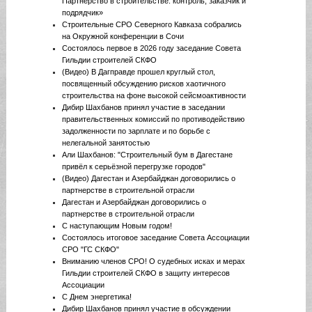
Партнерство в строительстве: контроль, заказчик и
подрядчик»
Строительные СРО Северного Кавказа собрались
на Окружной конференции в Сочи
Состоялось первое в 2026 году заседание Совета
Гильдии строителей СКФО
(Видео) В Дагправде прошел круглый стол,
посвященный обсуждению рисков хаотичного
строительства на фоне высокой сейсмоактивности
Дибир Шахбанов принял участие в заседании
правительственных комиссий по противодействию
задолженности по зарплате и по борьбе с
нелегальной занятостью
Али Шахбанов: "Строительный бум в Дагестане
привёл к серьёзной перегрузке городов"
(Видео) Дагестан и Азербайджан договорились о
партнерстве в строительной отрасли
Дагестан и Азербайджан договорились о
партнерстве в строительной отрасли
С наступающим Новым годом!
Состоялось итоговое заседание Совета Ассоциации
СРО "ГС СКФО"
Вниманию членов СРО! О судебных исках и мерах
Гильдии строителей СКФО в защиту интересов
Ассоциации
С Днем энергетика!
Дибир Шахбанов принял участие в обсуждении