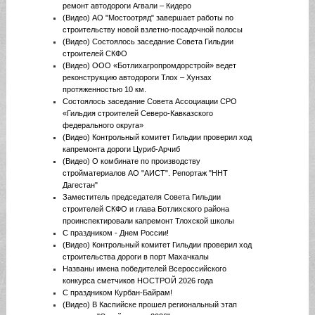
ремонт автодороги Агвали – Кидеро
(Видео) АО "Мостоотряд" завершает работы по
строительству новой взлетно-посадочной полосы
(Видео) Состоялось заседание Совета Гильдии
строителей СКФО
(Видео) ООО «Ботлихагропромдорстрой» ведет
реконструкцию автодороги Тлох – Хунзах
протяженностью 10 км.
Состоялось заседание Совета Ассоциации СРО
«Гильдия строителей Северо-Кавказского
федерального округа»
(Видео) Контрольный комитет Гильдии проверил ход
капремонта дороги Цуриб-Арчиб
(Видео) О комбинате по производству
стройматериалов АО "АИСТ". Репортаж "ННТ
Дагестан"
Заместитель председателя Совета Гильдии
строителей СКФО и глава Ботлихского района
проинспектировали капремонт Тлохской школы
С праздником - Днем России!
(Видео) Контрольный комитет Гильдии проверил ход
строительства дороги в порт Махачкалы
Названы имена победителей Всероссийского
конкурса сметчиков НОСТРОЙ 2026 года
С праздником Курбан-Байрам!
(Видео) В Каспийске прошел региональный этап