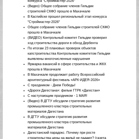
конкурса "Строймастер-2026"
(Видео) Общее собрание членов Гильдии
строителей СКФО прошло в Махачкале
В Каспийске прошел региональный этап конкурса
"Строймастер-2026"
Общее собрание членов Гильдии строителей СКФО
прошло в Махачкале
(ВИДЕО) Контрольный комитет Гильдии проверил
ход строительства дороги в обход Дербента
По итогам 23 плановых проверок объектов
капстроительства Контрольным комитетом Гильдии
выявлены многочисленные нарушения
Ярмарка вакансий в сфере строительства и ЖКХ
прошла в Махачкале
В Махачкале продолжает работу Всероссийский
архитектурный фестиваль «АРХ-ИДЕЯ-2026»
С праздником - Днем Победы!
«Дороги Дагестана»: фильм ГТРК «Дагестан»
C наступающим праздником - 1 МАЯ!
(Видео) В ДГТУ обсудили стратегию развития
промышленного кластера строительных
материалов Дагестана
В ДГТУ обсудили стратегию развития
промышленного кластера строительных
материалов Дагестана
Дагестанский парадокс. Почему при росте
строительства цены на жильё не падают? (газета