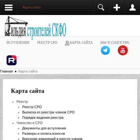
Карта сайта
ВСТУПЛЕНИЕ
РЕЕСТР СРО
КАРТА САЙТА
МЫ В СОЦСЕТЯХ:
Главная
Карта сайта
Карта сайта
Реестр
Реестр СРО
Выписка из реестра членов СРО
Порядок ведения реестра
Членство в СРО
Документы для вступления
Размеры и оплата взносов
Внесение изменений в реестр членов