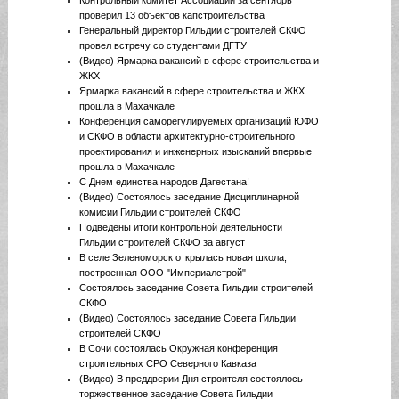
Контрольный комитет Ассоциации за сентябрь
проверил 13 объектов капстроительства
Генеральный директор Гильдии строителей СКФО
провел встречу со студентами ДГТУ
(Видео) Ярмарка вакансий в сфере строительства и
ЖКХ
Ярмарка вакансий в сфере строительства и ЖКХ
прошла в Махачкале
Конференция саморегулируемых организаций ЮФО
и СКФО в области архитектурно-строительного
проектирования и инженерных изысканий впервые
прошла в Махачкале
С Днем единства народов Дагестана!
(Видео) Состоялось заседание Дисциплинарной
комисии Гильдии строителей СКФО
Подведены итоги контрольной деятельности
Гильдии строителей СКФО за август
В селе Зеленоморск открылась новая школа,
построенная ООО "Империалстрой"
Состоялось заседание Совета Гильдии строителей
СКФО
(Видео) Состоялось заседание Совета Гильдии
строителей СКФО
В Сочи состоялась Окружная конференция
строительных СРО Северного Кавказа
(Видео) В преддверии Дня строителя состоялось
торжественное заседание Совета Гильдии