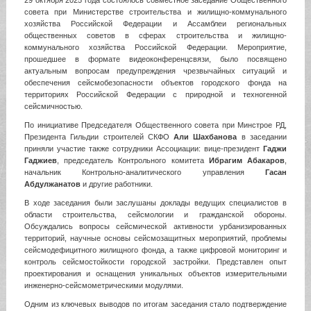
совета при Министерстве строительства и жилищно-коммунального
хозяйства Российской Федерации и Ассамблеи региональных
общественных советов в сферах строительства и жилищно-
коммунального хозяйства Российской Федерации. Мероприятие,
прошедшее в формате видеоконференцсвязи, было посвящено
актуальным вопросам предупреждения чрезвычайных ситуаций и
обеспечения сейсмобезопасности объектов городского фонда на
территориях Российской Федерации с природной и техногенной
сейсмичностью.
По инициативе Председателя Общественного совета при Минстрое РД,
Президента Гильдии строителей СКФО
Али Шахбанова
в заседании
приняли участие также сотрудники Ассоциации: вице-президент
Гаджи
Гаджиев
, председатель Контрольного комитета
Ибрагим Абакаров
,
начальник Контрольно-аналитического управления
Гасан
Абдулжанатов
и другие работники.
В ходе заседания были заслушаны доклады ведущих специалистов в
области строительства, сейсмологии и гражданской обороны.
Обсуждались вопросы сейсмической активности урбанизированных
территорий, научные основы сейсмозащитных мероприятий, проблемы
сейсмодефицитного жилищного фонда, а также цифровой мониторинг и
контроль сейсмостойкости городской застройки. Представлен опыт
проектирования и оснащения уникальных объектов измерительными
инженерно-сейсмометрическими модулями.
Одним из ключевых выводов по итогам заседания стало подтверждение