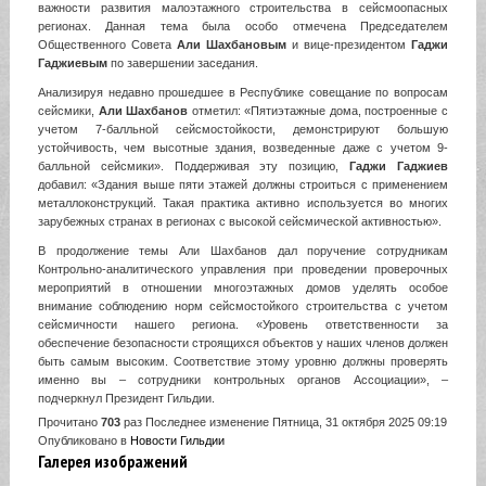
важности развития малоэтажного строительства в сейсмоопасных
регионах. Данная тема была особо отмечена Председателем
Общественного Совета
Али Шахбановым
и вице-президентом
Гаджи
Гаджиевым
по завершении заседания.
Анализируя недавно прошедшее в Республике совещание по вопросам
сейсмики,
Али Шахбанов
отметил: «Пятиэтажные дома, построенные с
учетом 7-балльной сейсмостойкости, демонстрируют большую
устойчивость, чем высотные здания, возведенные даже с учетом 9-
балльной сейсмики». Поддерживая эту позицию,
Гаджи Гаджиев
добавил: «Здания выше пяти этажей должны строиться с применением
металлоконструкций. Такая практика активно используется во многих
зарубежных странах в регионах с высокой сейсмической активностью».
В продолжение темы Али Шахбанов дал поручение сотрудникам
Контрольно-аналитического управления при проведении проверочных
мероприятий в отношении многоэтажных домов уделять особое
внимание соблюдению норм сейсмостойкого строительства с учетом
сейсмичности нашего региона. «Уровень ответственности за
обеспечение безопасности строящихся объектов у наших членов должен
быть самым высоким. Соответствие этому уровню должны проверять
именно вы – сотрудники контрольных органов Ассоциации», –
подчеркнул Президент Гильдии.
Прочитано
703
раз
Последнее изменение Пятница, 31 октября 2025 09:19
Опубликовано в
Новости Гильдии
Галерея изображений