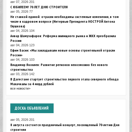
авг 07, 2026
201
С ЮБИЛЕЕМ! 70 ЛЕТ ДНЮ СТРОИТЕЛЯ
авг 05, 2026
77
Не ставкой единой: отрасли необходимы системные изменения, в том
числе в кадровом вопросе (Интервью Президента НОСТРОЙ Антона
Глушкова)
авг 04, 2026
104
Анвар Шамузафаров: Реформа жилищного рынка и ЖКХ преобразила
Россию
авг 04, 2026
123
Ефим Басин: «Мы закладывали новые основы строительной отрасли
России»
авг 04, 2026
103
Владимир Яковлев: Развитие регионов невозможно без нового
строительства
авг 03, 2026
142
В Дагестане стартует строительство первого этапа северного обхода
Махачкалы за 4 млрд рублей
все новости>
ДОСКА
ОБЪЯВЛЕНИЙ
авг 05, 2026
201
8 августа состоится праздничный концерт, посвященный 70-летию Дня
строителя