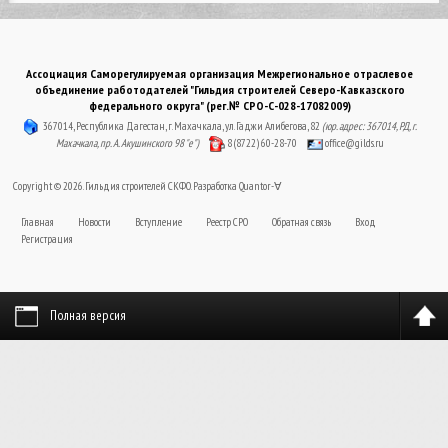
Ассоциация Саморегулируемая организация Межрегиональное отраслевое
объединение работодателей "Гильдия строителей Северо-Кавказского
федерального округа" (рег.№ СРО-С-028-17082009)
367014, Республика Дагестан, г. Махачкала, ул. Гаджи Алибегова, 82
(юр. адрес: 367014, РД, г.
Махачкала, пр. А. Акушинского 98 "е")
8 (8722) 60-28-70
office@gilds.ru
Copyright © 2026. Гильдия строителей СКФО. Разработка
Quantor-∀
Главная
Новости
Вступление
Реестр СРО
Обратная связь
Вход
Регистрация
Полная версия