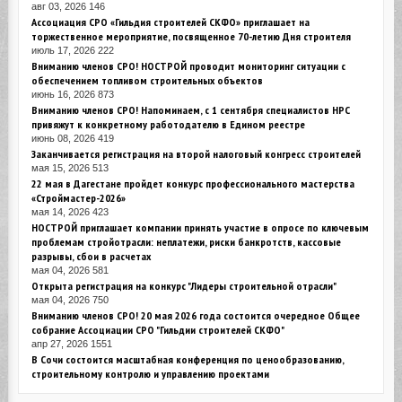
авг 03, 2026
146
Ассоциация СРО «Гильдия строителей СКФО» приглашает на
торжественное мероприятие, посвященное 70-летию Дня строителя
июль 17, 2026
222
Вниманию членов СРО! НОСТРОЙ проводит мониторинг ситуации с
обеспечением топливом строительных объектов
июнь 16, 2026
873
Вниманию членов СРО! Напоминаем, с 1 сентября специалистов НРС
привяжут к конкретному работодателю в Едином реестре
июнь 08, 2026
419
Заканчивается регистрация на второй налоговый конгресс строителей
мая 15, 2026
513
22 мая в Дагестане пройдет конкурс профессионального мастерства
«Строймастер-2026»
мая 14, 2026
423
НОСТРОЙ приглашает компании принять участие в опросе по ключевым
проблемам стройотрасли: неплатежи, риски банкротств, кассовые
разрывы, сбои в расчетах
мая 04, 2026
581
Открыта регистрация на конкурс "Лидеры строительной отрасли"
мая 04, 2026
750
Вниманию членов СРО! 20 мая 2026 года состоится очередное Общее
собрание Ассоциации СРО "Гильдии строителей СКФО"
апр 27, 2026
1551
В Сочи состоится масштабная конференция по ценообразованию,
строительному контролю и управлению проектами