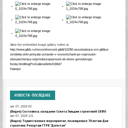
View the embedded image gallery online at:
http://www.gilds.ru/novosti/novosti-gildii/10280-assotsiatsiya-sro-gildiya-
stroitelej-skfo-prinyala-uchastie-v-soveshchanii-po-voprosam-
obespecheniya-sejsmobezopasnosti-ob-ektov-gorodskogo-
fonda.html#sigProGalleria9efe4188d7
Наверх
НОВОСТИ
- ПОСЛЕДНЕЕ
авг 07, 2026
82
(Видео) Состоялось заседание Совета Гильдии строителей СКФО
авг 07, 2026
121
(Видео) Торжественное мероприятие, посвященное 70-летию Дня
строителя. Репортаж ГТРК "Дагестан"