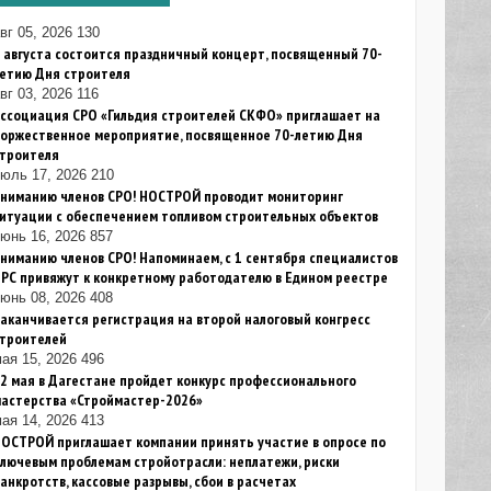
вг 05, 2026
130
 августа состоится праздничный концерт, посвященный 70-
летию Дня строителя
вг 03, 2026
116
ссоциация СРО «Гильдия строителей СКФО» приглашает на
торжественное мероприятие, посвященное 70-летию Дня
строителя
июль 17, 2026
210
Вниманию членов СРО! НОСТРОЙ проводит мониторинг
итуации с обеспечением топливом строительных объектов
юнь 16, 2026
857
ниманию членов СРО! Напоминаем, с 1 сентября специалистов
РС привяжут к конкретному работодателю в Едином реестре
юнь 08, 2026
408
аканчивается регистрация на второй налоговый конгресс
строителей
ая 15, 2026
496
2 мая в Дагестане пройдет конкурс профессионального
мастерства «Строймастер-2026»
ая 14, 2026
413
ОСТРОЙ приглашает компании принять участие в опросе по
лючевым проблемам стройотрасли: неплатежи, риски
анкротств, кассовые разрывы, сбои в расчетах