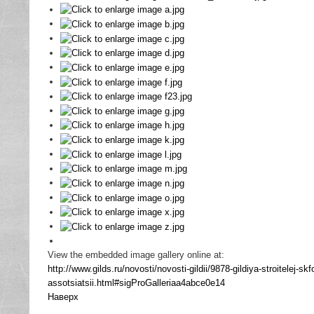
View the embedded image gallery online at:
http://www.gilds.ru/novosti/novosti-gildii/9878-gildiya-stroitelej-
assotsiatsii.html#sigProGalleriaa4abce0e14
Наверх