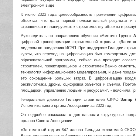
электронном виде.
К июню 2023 года целесообразность применения цифровы
объектах, что дало первый положительный результат и 
строящиеся и планируемые к строительству объекты в респуб
Руководитель по направлению обучения «Аметист Групп»
А
цифровой трансформации строительной отрасли. «Дагеста
лидером по внедрению ИСУП. При поддержке Гильдии строи
курсы, что переход на цифровизацию был комфортным для
образовательной программы, сейчас она проходит соглас
строителей, проектировщиков и строителей.Важно отметит
технология информационного моделирования, и даже продаж
это сокращение больших затрат. В цифровизацию входя
беспилотники, дроны, оцифровка объектов и съемка. Поэто
площадкой, управлению людьми и ресурсами", - пояснила Гр
Генеральный директор Гильдии строителей СКФО
Запир 
Исполнительного органа Ассоциации за 2023 год.
Он подробно рассказал о деятельности структурных подр
органов Совета Ассоциации .
«За отчетный год из 647 членов Гильдии строителей СКФО
Всего долевое участие Ассоциации на строительном рынке Д