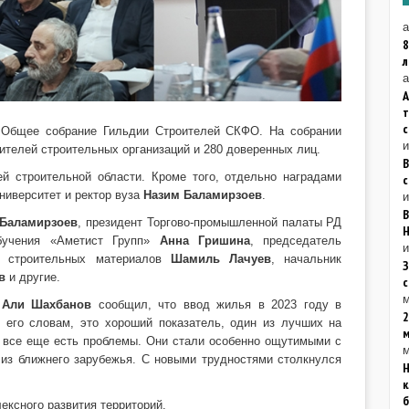
а
8
а
А
ь Общее собрание Гильдии Строителей СКФО. На собрании
дителей строительных организаций и 280 доверенных лиц.
й строительной области. Кроме того, отдельно наградами
с
ниверситет и ректор вуза
Назим Баламирзоев
.
и
В
 Баламирзоев
, президент Торгово-промышленной палаты РД
Н
бучения «Аметист Групп»
Анна Гришина
, председатель
и
и строительных материалов
Шамиль Лачуев
, начальник
З
в
и другие.
м
О
Али Шахбанов
сообщил, что ввод жилья в 2023 году в
2
о его словам, это хороший показатель, один из лучших на
е все еще есть проблемы. Они стали особенно ощутимыми с
м
е из ближнего зарубежья. С новыми трудностями столкнулся
Н
к
б
ксного развития территорий.