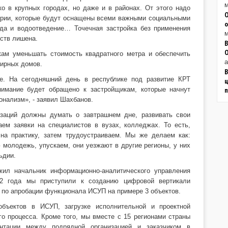
м
о в крупных городах, но даже и в районах. От этого надо
О
тории, которые будут оснащены всеми важными социальными
о
ода и водоотведение… Точечная застройка без применения
м
ств лишена.
В
ам уменьшать стоимость квадратного метра и обеспечить
а
тирных домов.
В
не. На сегодняшний день в республике под развитие КРТ
ц
нимание будет обращено к застройщикам, которые начнут
онализм», - заявил Шахбанов.
изаций должны думать о завтрашнем дне, развивать свои
аем заявки на специалистов в вузах, колледжах. То есть,
на практику, затем трудоустраиваем. Мы же делаем как:
ю молодежь, упускаем, они уезжают в другие регионы, у них
ьдии.
жил начальник информационно-аналитического управления
2 года мы приступили к созданию цифровой вертикали
 по апробации функционала ИСУП на примере 3 объектов.
объектов в ИСУП, загрузке исполнительной и проектной
го процесса. Кроме того, мы вместе с 15 регионами страны
нтации между подрядной организацией и заказчиком в