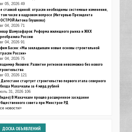
вг 05, 2026
49
е ставкой единой: отрасли необходимы системные изменения,
 том числе в кадровом вопросе (Интервью Президента
НОСТРОЙ Антона Глушкова)
вг 04, 2026
71
Анвар Шамузафаров: Реформа жилищного рынка и ЖКХ
преобразила Россию
вг 04, 2026
91
фим Басин: «Мы закладывали новые основы строительной
трасли России»
вг 04, 2026
75
ладимир Яковлев: Развитие регионов невозможно без нового
строительства
вг 03, 2026
121
 Дагестане стартует строительство первого этапа северного
бхода Махачкалы за 4 млрд рублей
июль 31, 2026
106
Видео) В Махачкале прошло расширенное заседание
Общественного совета при Минстрое РД
все новости>
ДОСКА
ОБЪЯВЛЕНИЙ