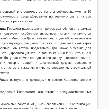
х решений в строительстве была апробирована уже на 10
возможность масштабирования полученного опыта на все
лике», - рассказал он.
нна Гришина
рассказала о программах обучения в рамках
н пользуется особенным вниманием, потому что является
телей и Минстроя Дагестана мы реализуем образовательные
 действующих специалистов. Уже создана дорожная карта
ование. Мы готовы представить три блока: обучение для
ь, что цифровизация это не только ИСУП и ВИС. Это еще и
и. Да, у нас сейчас холодные звонки осуществляют роботы,
т и интернет вещей, и электронный документооборот, и
му у нас есть также мини-курс по управлению строительной
ишина.
Акаев
выступил с докладами о работе Коллегиального и
азделений Исполнительного органа и специализированных
 объемами работ (СМР) были обеспечены 210 организаций.
агестана составила 71,3%», - сообщил Запир Акаев.