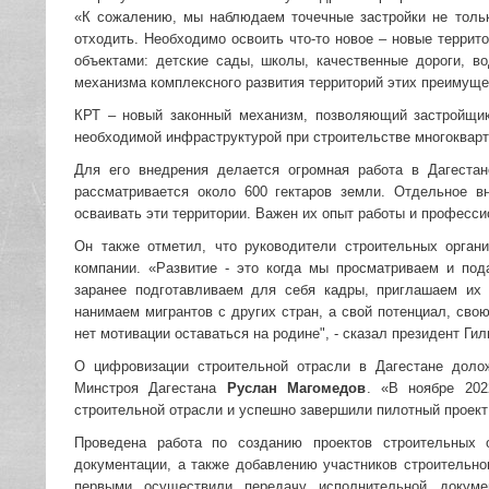
«К сожалению, мы наблюдаем точечные застройки не тольк
отходить. Необходимо освоить что-то новое – новые терри
объектами: детские сады, школы, качественные дороги, в
механизма комплексного развития территорий этих преимуще
КРТ – новый законный механизм, позволяющий застройщик
необходимой инфраструктурой при строительстве многоквар
Для его внедрения делается огромная работа в Дагеста
рассматривается около 600 гектаров земли. Отдельное в
осваивать эти территории. Важен их опыт работы и професси
Он также отметил, что руководители строительных орган
компании. «Развитие - это когда мы просматриваем и под
заранее подготавливаем для себя кадры, приглашаем их 
нанимаем мигрантов с других стран, а свой потенциал, сво
нет мотивации оставаться на родине", - сказал президент Гил
О цифровизации строительной отрасли в Дагестане доло
Минстроя Дагестана
Руслан Магомедов
. «В ноябре 202
строительной отрасли и успешно завершили пилотный проект
Проведена работа по созданию проектов строительных 
документации, а также добавлению участников строительно
первыми осуществили передачу исполнительной докуме