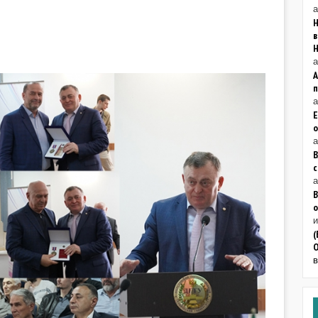
а
Н
в
а
а
Е
о
а
В
а
В
о
(