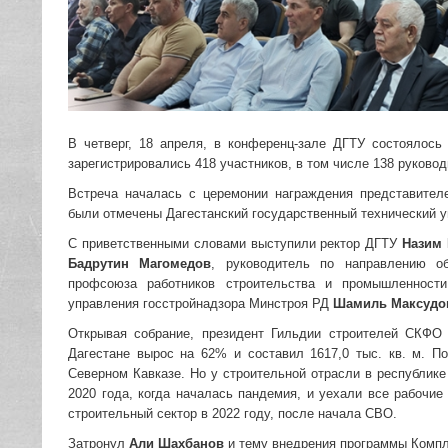
В четверг, 18 апреля, в конференц-зале ДГТУ состоялос
зарегистрировались 418 участников, в том числе 138 руково
Встреча началась с церемонии награждения представителе
были отмечены Дагестанский государственный технический у
С приветственными словами выступили ректор ДГТУ
Назим
Бадрутин Магомедов
, руководитель по направлению о
профсоюза работников строительства и промышленност
управления госстройнадзора Минстроя РД
Шамиль Максудо
Открывая собрание, президент Гильдии строителей СКФ
Дагестане вырос на 62% и составил 1617,0 тыс. кв. м. П
Северном Кавказе. Но у строительной отрасли в республик
2020 года, когда началась пандемия, и уехали все рабочи
строительный сектор в 2022 году, после начала СВО.
Затронул
Али Шахбанов
и тему внедрения программы Компле