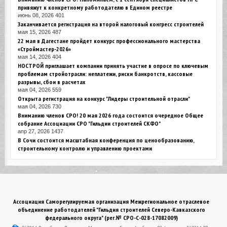
привяжут к конкретному работодателю в Едином реестре
июнь 08, 2026
401
Заканчивается регистрация на второй налоговый конгресс строителей
мая 15, 2026
487
22 мая в Дагестане пройдет конкурс профессионального мастерства
«Строймастер-2026»
мая 14, 2026
404
НОСТРОЙ приглашает компании принять участие в опросе по ключевым
проблемам стройотрасли: неплатежи, риски банкротств, кассовые
разрывы, сбои в расчетах
мая 04, 2026
559
Открыта регистрация на конкурс "Лидеры строительной отрасли"
мая 04, 2026
730
Вниманию членов СРО! 20 мая 2026 года состоится очередное Общее
собрание Ассоциации СРО "Гильдии строителей СКФО"
апр 27, 2026
1437
В Сочи состоится масштабная конференция по ценообразованию,
строительному контролю и управлению проектами
Ассоциация Саморегулируемая организация Межрегиональное отраслевое
объединение работодателей "Гильдия строителей Северо-Кавказского
федерального округа" (рег.№ СРО-С-028-17082009)