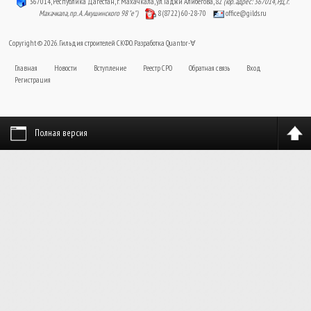
367014, Республика Дагестан, г. Махачкала, ул. Гаджи Алибегова, 82
(юр. адрес: 367014, РД, г.
Махачкала, пр. А. Акушинского 98 "е")
8 (8722) 60-28-70
office@gilds.ru
Copyright © 2026. Гильдия строителей СКФО. Разработка
Quantor-∀
Главная
Новости
Вступление
Реестр СРО
Обратная связь
Вход
Регистрация
Полная версия