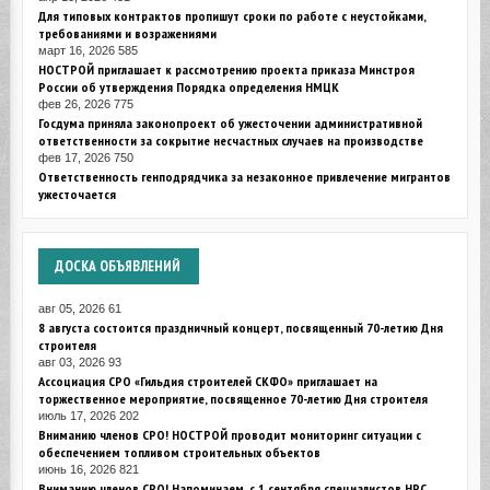
Для типовых контрактов пропишут сроки по работе с неустойками,
требованиями и возражениями
март 16, 2026
585
НОСТРОЙ приглашает к рассмотрению проекта приказа Минстроя
России об утверждения Порядка определения НМЦК
фев 26, 2026
775
Госдума приняла законопроект об ужесточении административной
ответственности за сокрытие несчастных случаев на производстве
фев 17, 2026
750
Ответственность генподрядчика за незаконное привлечение мигрантов
ужесточается
ДОСКА
ОБЪЯВЛЕНИЙ
авг 05, 2026
61
8 августа состоится праздничный концерт, посвященный 70-летию Дня
строителя
авг 03, 2026
93
Ассоциация СРО «Гильдия строителей СКФО» приглашает на
торжественное мероприятие, посвященное 70-летию Дня строителя
июль 17, 2026
202
Вниманию членов СРО! НОСТРОЙ проводит мониторинг ситуации с
обеспечением топливом строительных объектов
июнь 16, 2026
821
Вниманию членов СРО! Напоминаем, с 1 сентября специалистов НРС