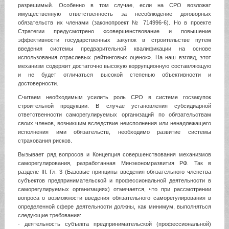
разрешимый. Особенно в том случае, если на СРО возложат
имущественную ответственность за несоблюдение договорных
обязательств их членами (законопроект № 714996-6). Но в проекте
Стратегии предусмотрено «совершенствование и повышение
эффективности государственных закупок в строительстве путем
введения системы предварительной квалификации на основе
использования отраслевых рейтинговых оценок». На наш взгляд, этот
механизм содержит достаточно высокую коррупционную составляющую
и не будет отличаться высокой степенью объективности и
достоверности.
Считаем необходимым усилить роль СРО в системе госзакупок
строительной продукции. В случае установления субсидиарной
ответственности саморегулируемых организаций по обязательствам
своих членов, возникшим вследствие неисполнения или ненадлежащего
исполнения ими обязательств, необходимо развитие системы
страхования рисков.
Вызывает ряд вопросов и Концепция совершенствования механизмов
саморегулирования, разработанная Минэкономразвития РФ. Так в
разделе III. Гл. 3 (Базовые принципы введения обязательного членства
субъектов предпринимательской и профессиональной деятельности в
саморегулируемых организациях) отмечается, что при рассмотрении
вопроса о возможности введения обязательного саморегулирования в
определенной сфере деятельности должны, как минимум, выполняться
следующие требования:
- деятельность субъекта предпринимательской (профессиональной)