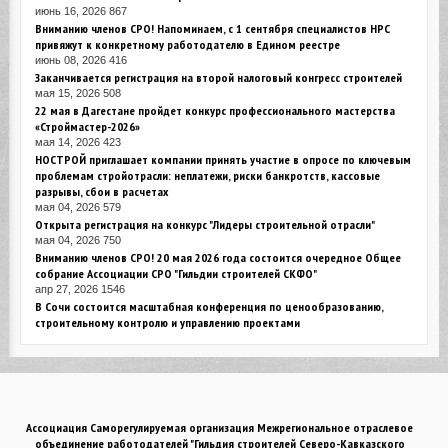
июнь 16, 2026
867
Вниманию членов СРО! Напоминаем, с 1 сентября специалистов НРС
привяжут к конкретному работодателю в Едином реестре
июнь 08, 2026
416
Заканчивается регистрация на второй налоговый конгресс строителей
мая 15, 2026
508
22 мая в Дагестане пройдет конкурс профессионального мастерства
«Строймастер-2026»
мая 14, 2026
423
НОСТРОЙ приглашает компании принять участие в опросе по ключевым
проблемам стройотрасли: неплатежи, риски банкротств, кассовые
разрывы, сбои в расчетах
мая 04, 2026
579
Открыта регистрация на конкурс "Лидеры строительной отрасли"
мая 04, 2026
750
Вниманию членов СРО! 20 мая 2026 года состоится очередное Общее
собрание Ассоциации СРО "Гильдии строителей СКФО"
апр 27, 2026
1546
В Сочи состоится масштабная конференция по ценообразованию,
строительному контролю и управлению проектами
Ассоциация Саморегулируемая организация Межрегиональное отраслевое
объединение работодателей "Гильдия строителей Северо-Кавказского