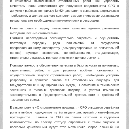
и качеством выполняемых строительных работ. Как управлять
качеством, если исполнителю для получения свидетельства СРО о
допуске к работам по приказу № 624 достаточно выполнить формальные
требования, а для детального контроля саморегулируемые организации
не располагают необходимыми полномочиями и ресурсами.
Попытки решить задачу повышения качества административными
методами, весьма сомнительны.
Считаем необходимым законодательно закрепить и осуществить
поэтапную передачу ряда полномочий от государства
профессиональному сообществу (саморегулирование на обязательной
основе) функции экспертизы, ценообразования, стандартизации,
строительного надзора, технологического и ценового аудита.
Понимая важность обеспечения качества и безопасности выполняемых
строительных работ, и для решения проблем, связанных с
осуществлением закупок строительных работ, необходимо ускорить
разработку и принятие закона «О строительных подрядах для
государственных и муниципальных нужд», Положения о технических
заказчиках и типовых договорах подряда, с учетом изменения
законодательства в Градостроительной деятельности и требований
таможенного союза.
В законопроекте «О строительном подряде…» СРО отводится серьёзная
роль в выборе подрядчиков путём выдачи деклараций о квалификации
претендентов. Готовы ли СРО по своим штатным и кадровым
возможностям, по своему статусу справиться с такой задачей и
насколько действенным будет этот механизм? Вопрос сложный, но