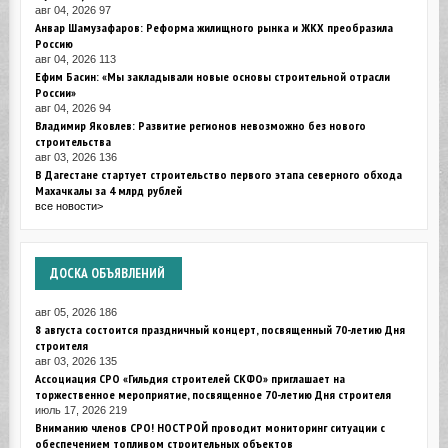
авг 04, 2026
97
Анвар Шамузафаров: Реформа жилищного рынка и ЖКХ преобразила
Россию
авг 04, 2026
113
Ефим Басин: «Мы закладывали новые основы строительной отрасли
России»
авг 04, 2026
94
Владимир Яковлев: Развитие регионов невозможно без нового
строительства
авг 03, 2026
136
В Дагестане стартует строительство первого этапа северного обхода
Махачкалы за 4 млрд рублей
все новости>
ДОСКА
ОБЪЯВЛЕНИЙ
авг 05, 2026
186
8 августа состоится праздничный концерт, посвященный 70-летию Дня
строителя
авг 03, 2026
135
Ассоциация СРО «Гильдия строителей СКФО» приглашает на
торжественное мероприятие, посвященное 70-летию Дня строителя
июль 17, 2026
219
Вниманию членов СРО! НОСТРОЙ проводит мониторинг ситуации с
обеспечением топливом строительных объектов