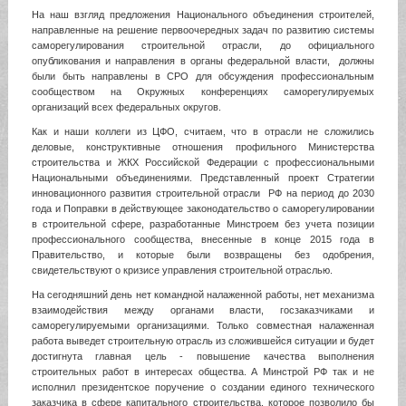
На наш взгляд предложения Национального объединения строителей,
направленные на решение первоочередных задач по развитию системы
саморегулирования строительной отрасли, до официального
опубликования и направления в органы федеральной власти, должны
были быть направлены в СРО для обсуждения профессиональным
сообществом на Окружных конференциях саморегулируемых
организаций всех федеральных округов.
Как и наши коллеги из ЦФО, считаем, что в отрасли не сложились
деловые, конструктивные отношения профильного Министерства
строительства и ЖКХ Российской Федерации с профессиональными
Национальными объединениями. Представленный проект Стратегии
инновационного развития строительной отрасли РФ на период до 2030
года и Поправки в действующее законодательство о саморегулировании
в строительной сфере, разработанные Минстроем без учета позиции
профессионального сообщества, внесенные в конце 2015 года в
Правительство, и которые были возвращены без одобрения,
свидетельствуют о кризисе управления строительной отраслью.
На сегодняшний день нет командной налаженной работы, нет механизма
взаимодействия между органами власти, госзаказчиками и
саморегулируемыми организациями. Только совместная налаженная
работа выведет строительную отрасль из сложившейся ситуации и будет
достигнута главная цель - повышение качества выполнения
строительных работ в интересах общества. А Минстрой РФ так и не
исполнил президентское поручение о создании единого технического
заказчика в сфере капитального строительства, которое позволило бы