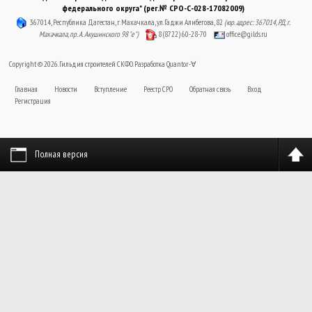
федерального округа" (рег.№ СРО-С-028-17082009)
367014, Республика Дагестан, г. Махачкала, ул. Гаджи Алибегова, 82
(юр. адрес: 367014, РД, г.
Махачкала, пр. А. Акушинского 98 "е")
8 (8722) 60-28-70
office@gilds.ru
Copyright © 2026. Гильдия строителей СКФО. Разработка
Quantor-∀
Главная
Новости
Вступление
Реестр СРО
Обратная связь
Вход
Регистрация
Полная версия