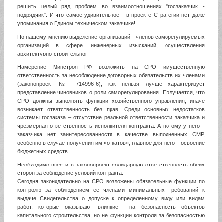
решить целый ряд проблем во взаимоотношениях "госзаказчик -
подрядчик". И что самое удивительное - в проекте Стратегии нет даже
упоминания о Едином техническом заказчике!
По нашему мнению выделение организаций - членов саморегулируемых
организаций в сфере инженерных изысканий, осуществления
архитектурно-строительног
Намерение Минстроя РФ возложить на СРО имущественную
ответственность за несоблюдение договорных обязательств их членами
(законопроект № 714996-6), как нельзя лучше характеризует
представление чиновников о роли саморегулирования. Получается, что
СРО должны выполнять функции хозяйственного управления, иначе
возникает ответственность без прав. Среди основных недостатков
системы госзаказа – отсутствие реальной ответственности заказчика и
чрезмерная ответственность исполнителя контракта. А потому у него –
заказчика нет заинтересованности в качестве выполненных СМР,
особенно в случае получения им «откатов», главное для него – освоение
бюджетных средств.
Необходимо внести в законопроект солидарную ответственность обеих
сторон за соблюдение условий контракта.
Сегодня законодательно на СРО возложены обязательные функции по
контролю за соблюдением ее членами минимальных требований к
выдаче Свидетельства о допуске к определенному виду или видам
работ, которые оказывают влияние на безопасность объектов
капитального строительства, но не функции контроля за безопасностью