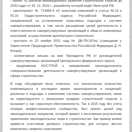
- проект «Стратегии инновационного развития строительной отрасли до
2030 года» от 20. 12. 2015 г., разработку которой ведёт Минстрой РФ;
- законопроект № 714996-6 «О внесении изменений в статьи 55.10 и
55.16 Градостроительного кодекса Российской Федерации»,
направленный на установление отраслевых подходов к системе
саморегулирования, в том числе расширение целей деятельности и
ответственности саморегулируемых организаций в области инженерных
изысканий, осуществления архитектурно-строительног
- протокол от 23 ноября 2015 года № ДК-П9-207пр (совещание у
Заместителя Председателя Правительства Российской Федерации Д. Н.
Козака);
- коллективное письмо на имя Президента РФ от руководителей
саморегулируемых организаций Центрального федерального округа;
- предложения НОСТРОЙ о направлениях законодательного
совершенствования деятельности саморегулируемых организаций в
сфере строительства.
В ходе обсуждения было отмечено, что значительное количество
появляющихся в последнее время законопроектов и концепций,
различны в подходах к изменению системы саморегулирования, никак
не коррелируются с реальными нуждами строительной отрасли и
вызывает у нас серьезную обеспокоенность. Так в 2015 году без учета
позиции профессионального сообщества, был принят целый ряд
законодательных инициатив, который привел к негативным результатам
применения законодательных норм в строительстве. Как пример можно
привести участников долевого строительства, для которых жестко
изменились правила страхования.