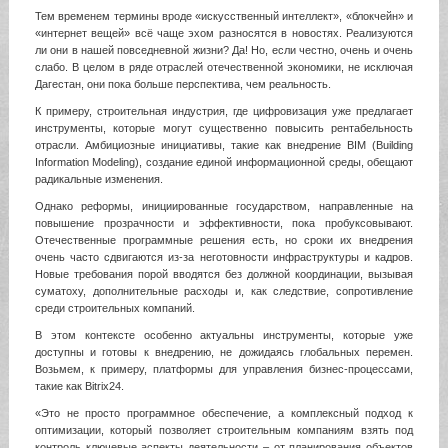
Тем временем термины вроде «искусственный интеллект», «блокчейн» и
«интернет вещей» всё чаще эхом разносятся в новостях. Реализуются
ли они в нашей повседневной жизни? Да! Но, если честно, очень и очень
слабо. В целом в ряде отраслей отечественной экономики, не исключая
Дагестан, они пока больше перспектива, чем реальность.
К примеру, строительная индустрия, где цифровизация уже предлагает
инструменты, которые могут существенно повысить рентабельность
отрасли. Амбициозные инициативы, такие как внедрение BIM (Building
Information Modeling), создание единой информационной среды, обещают
радикальные изменения.
Однако реформы, инициированные государством, направленные на
повышение прозрачности и эффективности, пока пробуксовывают.
Отечественные программные решения есть, но сроки их внедрения
очень часто сдвигаются из-за неготовности инфраструктуры и кадров.
Новые требования порой вводятся без должной координации, вызывая
суматоху, дополнительные расходы и, как следствие, сопротивление
среди строительных компаний.
В этом контексте особенно актуальны инструменты, которые уже
доступны и готовы к внедрению, не дожидаясь глобальных перемен.
Возьмем, к примеру, платформы для управления бизнес-процессами,
такие как Bitrix24.
«Это не просто программное обеспечение, а комплексный подход к
оптимизации, который позволяет строительным компаниям взять под
контроль ключевые аспекты деятельности – от планирования объектов