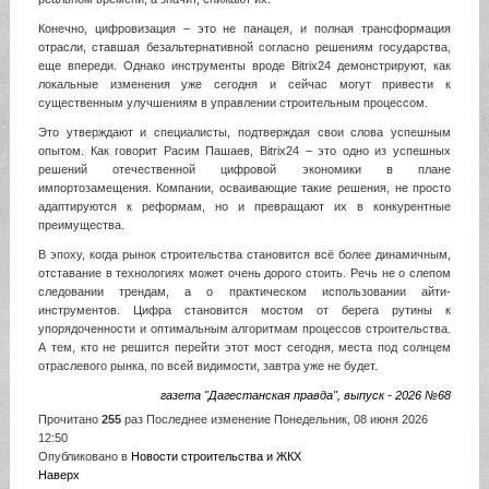
Конечно, цифровизация – это не панацея, и полная трансформация
отрасли, ставшая безальтернативной согласно решениям государства,
еще впереди. Однако инструменты вроде Bitrix24 демонстрируют, как
локальные изменения уже сегодня и сейчас могут привести к
существенным улучшениям в управлении строительным процессом.
Это утверждают и специалисты, подтверждая свои слова успешным
опытом. Как говорит Расим Пашаев, Bitrix24 – это одно из успешных
решений отечественной цифровой экономики в плане
импортозамещения. Компании, осваивающие такие решения, не просто
адаптируются к реформам, но и превращают их в конкурентные
преимущества.
В эпоху, когда рынок строительства становится всё более динамичным,
отставание в технологиях может очень дорого стоить. Речь не о слепом
следовании трендам, а о практическом использовании айти-
инструментов. Цифра становится мостом от берега рутины к
упорядоченности и оптимальным алгоритмам процессов строительства.
А тем, кто не решится перейти этот мост сегодня, места под солнцем
отраслевого рынка, по всей видимости, завтра уже не будет.
газета "Дагестанская правда", выпуск - 2026 №68
Прочитано
255
раз
Последнее изменение Понедельник, 08 июня 2026
12:50
Опубликовано в
Новости строительства и ЖКХ
Наверх