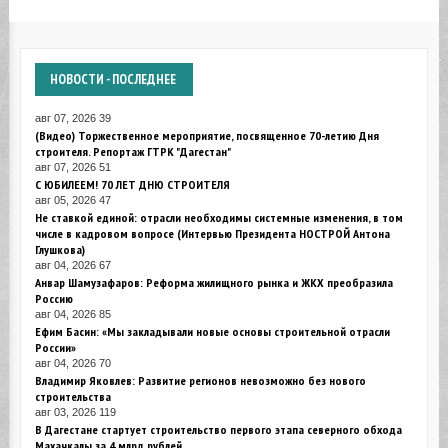
НОВОСТИ
- ПОСЛЕДНЕЕ
авг 07, 2026
39
(Видео) Торжественное мероприятие, посвященное 70-летию Дня
строителя. Репортаж ГТРК "Дагестан"
авг 07, 2026
51
С ЮБИЛЕЕМ! 70 ЛЕТ ДНЮ СТРОИТЕЛЯ
авг 05, 2026
47
Не ставкой единой: отрасли необходимы системные изменения, в том
числе в кадровом вопросе (Интервью Президента НОСТРОЙ Антона
Глушкова)
авг 04, 2026
67
Анвар Шамузафаров: Реформа жилищного рынка и ЖКХ преобразила
Россию
авг 04, 2026
85
Ефим Басин: «Мы закладывали новые основы строительной отрасли
России»
авг 04, 2026
70
Владимир Яковлев: Развитие регионов невозможно без нового
строительства
авг 03, 2026
119
В Дагестане стартует строительство первого этапа северного обхода
Махачкалы за 4 млрд рублей