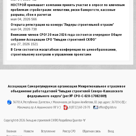
НОСТРОЙ приглашает компании принять участие в опросе по ключевым
проблемам стройотрасли: неплатежи, риски банкротств, кассовые
разрывы, сбои в расчетах
мая 04, 2026
566
Открыта регистрация на конкурс "Лидеры строительной отрасли"
мая 04, 2026
738
Вниманию членов СРО! 20 мая 2026 года состоится очередное Общее
собрание Ассоциации СРО "Гильдии строителей СКФО"
апр 27, 2026
1521
В Сочи состоится масштабная конференция по ценообразованию,
строительному контролю и управлению проектами
Ассоциация Саморегулируемая организация Межрегиональное отраслевое
объединение работодателей "Гильдия строителей Северо-Кавказского
федерального округа" (рег.№ СРО-С-028-17082009)
367014, Республика Дагестан, г. Махачкала, ул. Гаджи Алибегова, 82
(юр. адрес: 367014, РД, г.
Махачкала, пр. А. Акушинского 98 "е")
8 (8722) 60-28-70
office@gilds.ru
Copyright © 2026. Гильдия строителей СКФО. Разработка
Quantor-∀
Главная
Новости
Вступление
Реестр СРО
Обратная связь
Вход