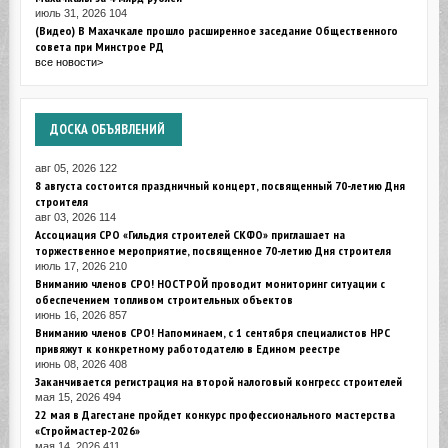
июль 31, 2026
104
(Видео) В Махачкале прошло расширенное заседание Общественного
совета при Минстрое РД
все новости>
ДОСКА
ОБЪЯВЛЕНИЙ
авг 05, 2026
122
8 августа состоится праздничный концерт, посвященный 70-летию Дня
строителя
авг 03, 2026
114
Ассоциация СРО «Гильдия строителей СКФО» приглашает на
торжественное мероприятие, посвященное 70-летию Дня строителя
июль 17, 2026
210
Вниманию членов СРО! НОСТРОЙ проводит мониторинг ситуации с
обеспечением топливом строительных объектов
июнь 16, 2026
857
Вниманию членов СРО! Напоминаем, с 1 сентября специалистов НРС
привяжут к конкретному работодателю в Едином реестре
июнь 08, 2026
408
Заканчивается регистрация на второй налоговый конгресс строителей
мая 15, 2026
494
22 мая в Дагестане пройдет конкурс профессионального мастерства
«Строймастер-2026»
мая 14, 2026
411