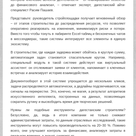
до финансового анализа», – отмечает эксперт, дагестанский айти-
специалист Расим Пашаев.
Представьте: руководитель стройплощадки получает мгновенный обзор
– от этапов строительства до распределения ресурсов, что позволяет
оперативно реагировать на изменения, минимизируя риски и потери.
Вместо того чтобы тонуть в лабиринте Excel-таблиц и бесконечных чатов
в мессенджерах, такие системы интегрируют все элементы в единую
экосистему.
В строительстве, где каждая задержка может обойтись в круглую сумму,
автоматизация задач становится спасательным кругом. Например,
специальный модуль в такой системе действует как виртуальный
ассистент: он отслеживает заявки от клиентов, напоминает о ключевых
встречах и анализирует историю взаимодействия.
Документооборот в этой системе упрощается до нескольких кликов,
задачи распределяются автоматически, а дедлайны подсвечиваются, как
сигналы на перекрестке. Это, конечно, не магия, а результат алгоритмов
искусственного интеллекта, построенных на данных, позволяющих
сократить рутину и высвободить время для творческих решений.
Нужны ли подобные инструменты дагестанским строителям?
Безусловно, да, ведь в итоге компании не только снижают
административные затраты, по данным отраслевых исследований, такие
инструменты могут повысить производительность на 20–30 %. Помимо
всего, они улучшают контроль за финансами, анализируя затраты в
реальном времени, а значит, снижают их.