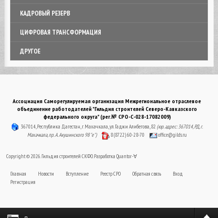
КАДРОВЫЙ РЕЗЕРВ
ЦИФРОВАЯ ТРАНСФОРМАЦИЯ
ДРУГОЕ
Ассоциация Саморегулируемая организация Межрегиональное отраслевое
объединение работодателей "Гильдия строителей Северо-Кавказского
федерального округа" (рег.№ СРО-С-028-17082009)
367014, Республика Дагестан, г. Махачкала, ул. Гаджи Алибегова, 82
(юр. адрес: 367014, РД, г.
Махачкала, пр. А. Акушинского 98 "е")
8 (8722) 60-28-70
office@gilds.ru
Copyright © 2026. Гильдия строителей СКФО. Разработка
Quantor-∀
Главная
Новости
Вступление
Реестр СРО
Обратная связь
Вход
Регистрация