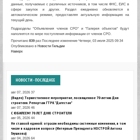
данные, получаемые с различных источников, в том числе ФНС, ЕИС в
сфере закупок и других. Раздел ежедневно обновляется в
автоматическом режиме, предоставляя актуальную информацию на
текущий день.
Подразделы "Объявления членов СРО" и "Галерея объектов" будут
наполнятся по мере поступления информации от членов СРО.
Прочитано
839
раз
Последнее изменение Четверг, 03 июля 2025 09:34
Опубликовано в
Новости Гильдии
Наверх
НОВОСТИ
- ПОСЛЕДНЕЕ
авг 07, 2026
37
(Видео) Торжественное мероприятие, посвященное 70-летию Дня
строителя. Репортаж ГТРК "Дагестан"
авг 07, 2026
46
С ЮБИЛЕЕМ! 70 ЛЕТ ДНЮ СТРОИТЕЛЯ
авг 05, 2026
44
Не ставкой единой: отрасли необходимы системные изменения, в том
числе в кадровом вопросе (Интервью Президента НОСТРОЙ Антона
Глушкова)
авг 04, 2026
64