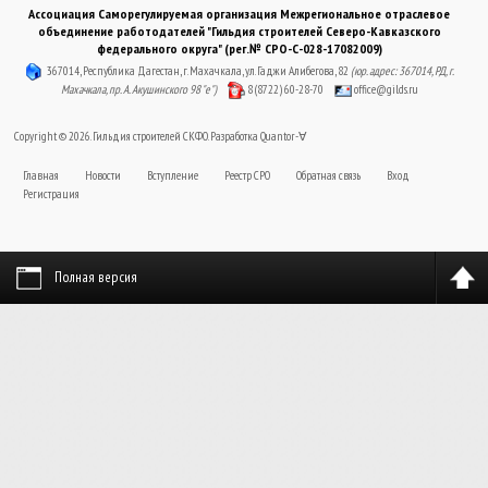
Ассоциация Саморегулируемая организация Межрегиональное отраслевое
объединение работодателей "Гильдия строителей Северо-Кавказского
федерального округа" (рег.№ СРО-С-028-17082009)
367014, Республика Дагестан, г. Махачкала, ул. Гаджи Алибегова, 82
(юр. адрес: 367014, РД, г.
Махачкала, пр. А. Акушинского 98 "е")
8 (8722) 60-28-70
office@gilds.ru
Copyright © 2026. Гильдия строителей СКФО. Разработка
Quantor-∀
Главная
Новости
Вступление
Реестр СРО
Обратная связь
Вход
Регистрация
Полная версия