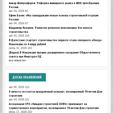
Анвар Шамузафаров: Реформа жилищного рынка и ЖКХ преобразила
Россию
авг 04, 2026
82
Ефим Басин: «Мы закладывали новые основы строительной отрасли
России»
авг 04, 2026
67
Владимир Яковлев: Развитие регионов невозможно без нового
строительства
авг 03, 2026
116
В Дагестане стартует строительство первого этапа северного обхода
Махачкалы за 4 млрд рублей
июль 31, 2026
101
(Видео) В Махачкале прошло расширенное заседание Общественного
совета при Минстрое РД
все новости>
ДОСКА
ОБЪЯВЛЕНИЙ
авг 05, 2026
115
8 августа состоится праздничный концерт, посвященный 70-летию Дня
строителя
авг 03, 2026
111
Ассоциация СРО «Гильдия строителей СКФО» приглашает на
торжественное мероприятие, посвященное 70-летию Дня строителя
июль 17, 2026
210