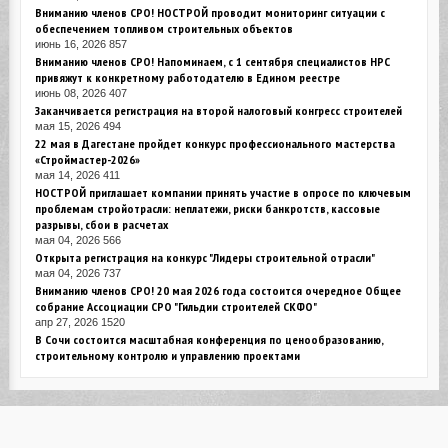
Вниманию членов СРО! НОСТРОЙ проводит мониторинг ситуации с
обеспечением топливом строительных объектов
июнь 16, 2026
857
Вниманию членов СРО! Напоминаем, с 1 сентября специалистов НРС
привяжут к конкретному работодателю в Едином реестре
июнь 08, 2026
407
Заканчивается регистрация на второй налоговый конгресс строителей
мая 15, 2026
494
22 мая в Дагестане пройдет конкурс профессионального мастерства
«Строймастер-2026»
мая 14, 2026
411
НОСТРОЙ приглашает компании принять участие в опросе по ключевым
проблемам стройотрасли: неплатежи, риски банкротств, кассовые
разрывы, сбои в расчетах
мая 04, 2026
566
Открыта регистрация на конкурс "Лидеры строительной отрасли"
мая 04, 2026
737
Вниманию членов СРО! 20 мая 2026 года состоится очередное Общее
собрание Ассоциации СРО "Гильдии строителей СКФО"
апр 27, 2026
1520
В Сочи состоится масштабная конференция по ценообразованию,
строительному контролю и управлению проектами