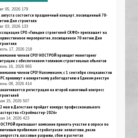
вг 05, 2026
179
 августа состоится праздничный концерт, посвященный 70-
летию Дня строителя
вг 03, 2026
133
ссоциация СРО «Гильдия строителей СКФО» приглашает на
торжественное мероприятие, посвященное 70-летию Дня
строителя
июль 17, 2026
218
Вниманию членов СРО! НОСТРОЙ проводит мониторинг
итуации с обеспечением топливом строительных объектов
юнь 16, 2026
865
ниманию членов СРО! Напоминаем, с 1 сентября специалистов
РС привяжут к конкретному работодателю в Едином реестре
юнь 08, 2026
414
аканчивается регистрация на второй налоговый конгресс
строителей
ая 15, 2026
507
2 мая в Дагестане пройдет конкурс профессионального
мастерства «Строймастер-2026»
ая 14, 2026
423
ОСТРОЙ приглашает компании принять участие в опросе по
лючевым проблемам стройотрасли: неплатежи, риски
анкротств, кассовые разрывы, сбои в расчетах