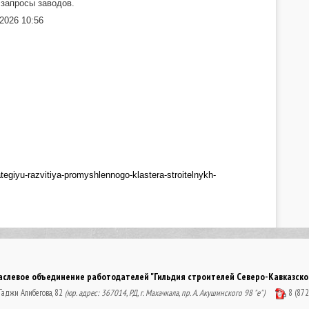
 запросы заводов.
2026 10:56
rategiyu-razvitiya-promyshlennogo-klastera-stroitelnykh-
левое объединение работодателей "Гильдия строителей Северо-Кавказског
 Гаджи Алибегова, 82
(юр. адрес: 367014, РД, г. Махачкала, пр. А. Акушинского 98 "е")
8 (87