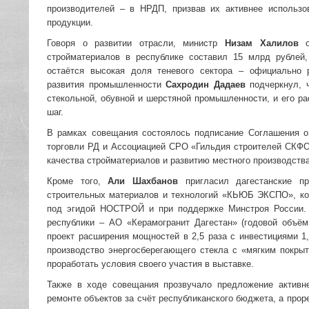
производителей – в НРДП, призвав их активнее использо
продукции.
Говоря о развитии отрасли, министр
Низам Халилов
от
стройматериалов в республике составил 15 млрд рублей
остаётся высокая доля теневого сектора – официально
развития промышленности
Сахродин Дадаев
подчеркнул, 
стекольной, обувной и шерстяной промышленности, и его р
шаг.
В рамках совещания состоялось подписание Соглашения 
торговли РД и Ассоциацией СРО «Гильдия строителей СКФО
качества стройматериалов и развитию местного производства
Кроме того,
Али Шахбанов
пригласил дагестанские пр
строительных материалов и технологий «КЬЮБ ЭКСПО», кот
под эгидой НОСТРОЙ и при поддержке Минстроя России. 
республики – АО «Керамогранит Дагестан» (годовой объём
проект расширения мощностей в 2,5 раза с инвестициями 1
производство энергосберегающего стекла с «мягким покры
проработать условия своего участия в выставке.
Также в ходе совещания прозвучало предложение активн
ремонте объектов за счёт республиканского бюджета, а про