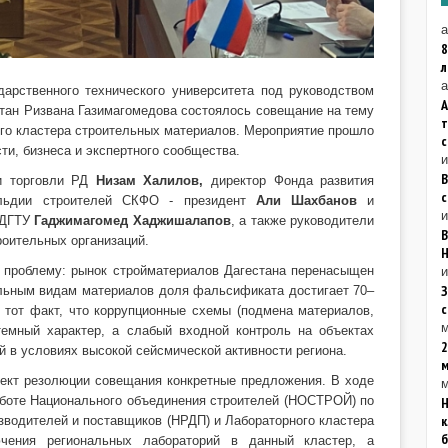
а
8
а
дарственного технического университета под руководством
А
тан Ризвана Газимагомедова состоялось совещание на тему
го кластера строительных материалов. Мероприятие прошло
ти, бизнеса и экспертного сообщества.
и торговли РД
Низам Халилов,
директор Фонда развития
с
ильдии строителей СКФО - президент
Али Шахбанов
и
и
 ДГТУ
Гаджимагомед Хаджишалапов
, а также руководители
В
оительных организаций.
Н
проблему: рынок стройматериалов Дагестана перенасыщен
и
З
ельным видам материалов доля фальсификата достигает 70–
 тот факт, что коррупционные схемы (подмена материалов,
м
темный характер, а слабый входной контроль на объектах
2
й в условиях высокой сейсмической активности региона.
оект резолюции совещания конкретные предложения. В ходе
м
аботе Национального объединения строителей (НОСТРОЙ) по
Н
к
водителей и поставщиков (НРДП) и Лабораторного кластера
б
ения региональных лабораторий в данный кластер, а