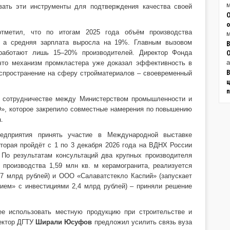
м
вать эти инструменты для подтверждения качества своей
О
о
метил, что по итогам 2025 года объём производства
м
, а средняя зарплата выросла на 19%. Главным вызовом
В
 работают лишь 15–20% производителей. Директор Фонда
а
что механизм промкластера уже доказал эффективность в
В
аспространение на сферу стройматериалов – своевременный
ц
о сотрудничестве между Министерством промышленности и
», которое закрепило совместные намерения по повышению
.
едприятия принять участие в Международной выставке
орая пройдёт с 1 по 3 декабря 2026 года на ВДНХ России
По результатам консультаций два крупных производителя
 производства 1,59 млн кв. м керамогранита, реализуется
,7 млрд рублей) и ООО «Салаватстекло Каспий» (запускает
тием» с инвестициями 2,4 млрд рублей) – приняли решение
ее использовать местную продукцию при строительстве и
ректор ДГТУ
Ширали Юсуфов
предложил усилить связь вуза