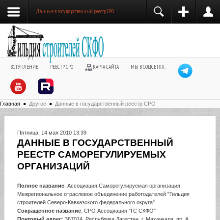
Данные в государственный реестр СРО
ВСТУПЛЕНИЕ
РЕЕСТР СРО
КАРТА САЙТА
МЫ В СОЦСЕТЯХ:
Главная
Другое
Данные в государственный реестр СРО
Пятница, 14 мая 2010 13:39
ДАННЫЕ В ГОСУДАРСТВЕННЫЙ
РЕЕСТР САМОРЕГУЛИРУЕМЫХ
ОРГАНИЗАЦИЙ
Полное название
: Ассоциация Cаморегулируемая организация
Межрегиональное отраслевое объединение работодателей "Гильдия
строителей Северо-Кавказского федерального округа"
Сокращенное название
: СРО Ассоциация "ГС СКФО"
Почтовый адрес
: 367014, Республика Дагестан, г. Махачкала, пр. А