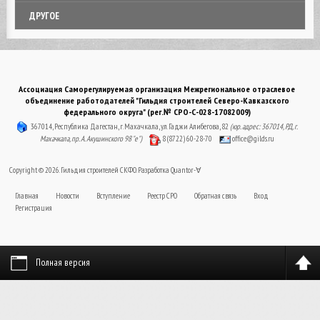
ДРУГОЕ
Ассоциация Саморегулируемая организация Межрегиональное отраслевое
объединение работодателей "Гильдия строителей Северо-Кавказского
федерального округа" (рег.№ СРО-С-028-17082009)
367014, Республика Дагестан, г. Махачкала, ул. Гаджи Алибегова, 82
(юр. адрес: 367014, РД, г.
Махачкала, пр. А. Акушинского 98 "е")
8 (8722) 60-28-70
office@gilds.ru
Copyright © 2026. Гильдия строителей СКФО. Разработка
Quantor-∀
Главная
Новости
Вступление
Реестр СРО
Обратная связь
Вход
Регистрация
Полная версия