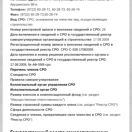
Акушинского 98-е.
Телефон:
(8722) 60-28-71, 60-28-73, 60-28-74
Факс:
(8722) 60-28-73,60-28-74
Вид СРО:
СРО, основанное на членстве лиц, осуществляющих
строительство.
Номер реестровой записи о внесении сведений о СРО:
28
Дата включения в сведений о СРО в государственный реестр
саморегулируемых организаций в строительстве
: 17.08.2009
Регистрационный номер записи о внесении сведений о СРО в
государственный реестр СРО
:
СРО-С-028-17082009
Дата принятия и номер решения уполномоченного органа о
внесении сведений о СРО в государственный реестр СРО
:
17.08.2009, № АФ-59/8-сро
Перечень членов СРО
Стандарты СРО
Правила саморегулирования
Коллегиальный орган управления СРО
Исполнительный орган СРО
Размер взносов в компенсационный фонд
(см. раздел
"Имущественная ответственность")
Размер страховой суммы каждого члена
(см. раздел "Реестр СРО")
Сфера деятельности СРО
Сведения о членах, прекративших свое членство в СРО
(см. раздел
"Реестр СРО
")