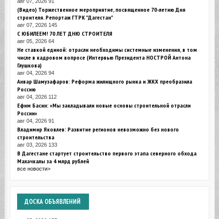
авг 07, 2026
91
(Видео) Торжественное мероприятие, посвященное 70-летию Дня
строителя. Репортаж ГТРК "Дагестан"
авг 07, 2026
145
С ЮБИЛЕЕМ! 70 ЛЕТ ДНЮ СТРОИТЕЛЯ
авг 05, 2026
64
Не ставкой единой: отрасли необходимы системные изменения, в том
числе в кадровом вопросе (Интервью Президента НОСТРОЙ Антона
Глушкова)
авг 04, 2026
94
Анвар Шамузафаров: Реформа жилищного рынка и ЖКХ преобразила
Россию
авг 04, 2026
112
Ефим Басин: «Мы закладывали новые основы строительной отрасли
России»
авг 04, 2026
91
Владимир Яковлев: Развитие регионов невозможно без нового
строительства
авг 03, 2026
133
В Дагестане стартует строительство первого этапа северного обхода
Махачкалы за 4 млрд рублей
все новости>
ДОСКА
ОБЪЯВЛЕНИЙ