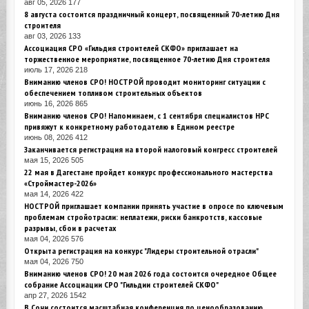
авг 05, 2026
177
8 августа состоится праздничный концерт, посвященный 70-летию Дня
строителя
авг 03, 2026
133
Ассоциация СРО «Гильдия строителей СКФО» приглашает на
торжественное мероприятие, посвященное 70-летию Дня строителя
июль 17, 2026
218
Вниманию членов СРО! НОСТРОЙ проводит мониторинг ситуации с
обеспечением топливом строительных объектов
июнь 16, 2026
865
Вниманию членов СРО! Напоминаем, с 1 сентября специалистов НРС
привяжут к конкретному работодателю в Едином реестре
июнь 08, 2026
412
Заканчивается регистрация на второй налоговый конгресс строителей
мая 15, 2026
505
22 мая в Дагестане пройдет конкурс профессионального мастерства
«Строймастер-2026»
мая 14, 2026
422
НОСТРОЙ приглашает компании принять участие в опросе по ключевым
проблемам стройотрасли: неплатежи, риски банкротств, кассовые
разрывы, сбои в расчетах
мая 04, 2026
576
Открыта регистрация на конкурс "Лидеры строительной отрасли"
мая 04, 2026
750
Вниманию членов СРО! 20 мая 2026 года состоится очередное Общее
собрание Ассоциации СРО "Гильдии строителей СКФО"
апр 27, 2026
1542
В Сочи состоится масштабная конференция по ценообразованию,