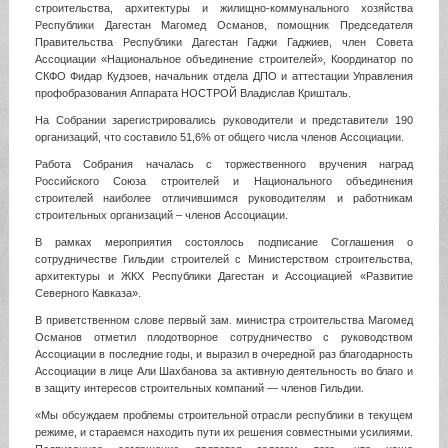
строительства, архитектуры и жилищно-коммунального хозяйства
Республики Дагестан Магомед Османов, помощник Председателя
Правительства Республики Дагестан Гаджи Гаджиев, член Совета
Ассоциации «Национальное объединение строителей», Координатор по
СКФО Фидар Кудзоев, начальник отдела ДПО и аттестации Управления
профобразования Аппарата НОСТРОЙ Владислав Кришталь.
На Собрании зарегистрировались руководители и представители 190
организаций, что составило 51,6% от общего числа членов Ассоциации.
Работа Собрания началась с торжественного вручения наград
Российского Союза строителей и Национального объединения
строителей наиболее отличившимся руководителям и работникам
строительных организаций – членов Ассоциации.
В рамках мероприятия состоялось подписание Соглашения о
сотрудничестве Гильдии строителей с Министерством строительства,
архитектуры и ЖКХ Республики Дагестан и Ассоциацией «Развитие
Северного Кавказа».
В приветственном слове первый зам. министра строительства Магомед
Османов отметил плодотворное сотрудничество с руководством
Ассоциации в последние годы, и выразил в очередной раз благодарность
Ассоциации в лице Али Шахбанова за активную деятельность во благо и
в защиту интересов строительных компаний — членов Гильдии.
«Мы обсуждаем проблемы строительной отрасли республики в текущем
режиме, и стараемся находить пути их решения совместными усилиями.