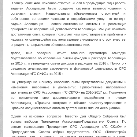
В завершение Али Шахбанов отметил: «Если в предыдущие годы работы
задачей Ассоциации было создание системы взаимоотношений с
органами власти, Национальным объединением строителей и,
собственно, со своими членами и потребителями услуг, то сегодня
задача Ассоциации – совершенствование системы и реализация
приоритетных направлений деятельности Ассоциации. Мы уже накопили
достаточный опыт, который позволяет нам констатировать проблемы и
недостатки сложившейся системы саморегулирования в строительстве,
определять направления её совершенствования».
Далее, был заслушан отчет главного бухгалтера Алигаджи
Муртазазалиева об исполнении сметы доходов и расходов Ассоциации
за 2015 г., и утверждена смета доходов и расходов на 2016 г. Принято к
сведению аудиторское заключение о финансовой деятельности СРО
Ассоциации «ГС СКФО» за 2015 г.
На утверждение Общему собранию были представлены документы и
изменения, внесенные в документы: Приоритетные направления
деятельности СРО Ассоциации «ГС СКФО» на 2016-2017 г.г., Положение
«о применении мер дисциплинарного воздействия к членам
Ассоциации», «Правила контроля в области саморегулирования» и
Правила «осуществления анализа деятельности членов Ассоциации».
Одним из основных вопросов Повестки дня Общего Собрания был
вопрос выборов Президента Ассоциации-Председателя Совета. По
итогам голосования Президентом СРО Ассоциации «ГС СКФО» и
Председателем Совета избран представитель ООО «Технострой»