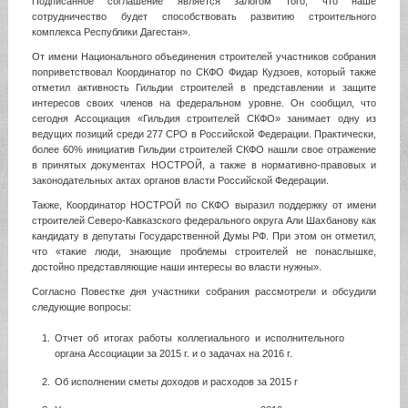
Подписанное соглашение является залогом того, что наше
сотрудничество
будет
способств
овать
развитию строительного
комплекса Республики Дагестан».
От имени Национального объединения строителей участников собрания
поприветствовал Координатор по СКФО Фидар Кудзоев, который также
отметил активность Гильдии строителей в представлении
и
защите
интересов своих членов на федеральном уровне. Он сообщил, что
сегодня Ассоциация «Гильдия строителей СКФО» занимает одну из
ведущих позиций среди 277 СРО в Российской Федерации. Практически,
более 60% инициатив Гильдии строителей СКФО нашли свое отражение
в принятых документах НОСТРОЙ, а также в нормативно-правовых и
законодательных актах органов власти Российской Федерации.
Также,
Координатор НОСТРОЙ по СКФО выразил поддержку от имени
строителей Северо-Кавказского федерального округа Али Шахбанову как
кандидату в депутаты Государственной Думы РФ. При этом он отметил,
что «такие люди, знающие проблемы строителей не понаслышке,
достойно представляющие наши интересы во власти нужны».
С
огласно Повестке дня участники собрания рассмотрели и обсудили
следующие вопросы:
Отчет об итогах работы коллегиального
и
исполнительного
органа Ассоциации за 2015 г. и о задачах на 2016 г.
Об исполнении сметы доходов и расходов за 2015 г