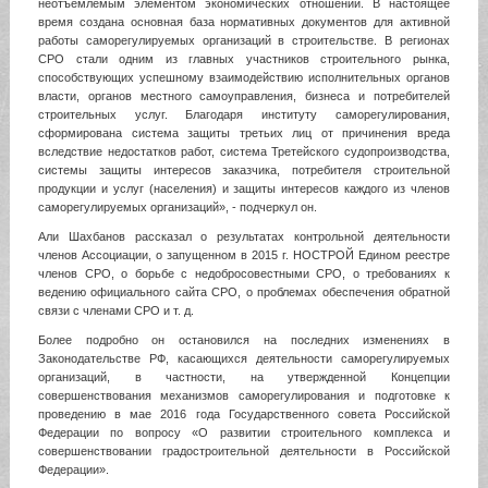
неотъемлемым элементом экономических отношений. В настоящее
время создана основная база нормативных документов для активной
работы саморегулируемых организаций в строительстве. В регионах
СРО стали одним из главных участников строительного рынка,
способствующих успешному взаимодействию исполнительных органов
власти, органов местного самоуправления, бизнеса и потребителей
строительных услуг. Благодаря институту саморегулирования,
сформирована система защиты третьих лиц от причинения вреда
вследствие недостатков работ, система Третейского судопроизводства,
системы защиты интересов заказчика, потребителя строительной
продукции и услуг (населения) и защиты интересов каждого из членов
саморегулируемых организаций», - подчеркул он.
Али Шахбанов рассказал о результатах контрольной деятельности
членов Ассоциации, о запущенном в 2015 г. НОСТРО
Й
Едином реестре
членов СРО, о борьбе с недобросовестными
СРО
, о требованиях к
ведению официального сайта СРО, о проблемах обеспечения обратной
связи с членами СРО и т. д.
Более подробно он остановился на последних изменениях в
Законодательстве РФ, касающихся деятельности саморегулируемых
организаций
,
в частности, на утвержденной Концепции
совершенствования механизмов саморегулирования и подготовке к
проведению в мае 2016 года Государственного совета Российской
Федерации по вопросу «О развитии строительного комплекса и
совершенствовании градостроительной деятельности в Российской
Федерации».