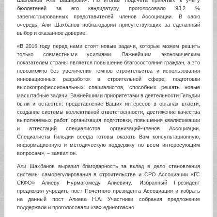
Шахбанов Али Баширович. По итогам подсчета принятых к учету
бюллетеней за его кандидатуру проголосовало 93,2 %
зарегистрированных представителей членов Ассоциации. В свою
очередь, Али Шахбанов поблагодарил присутствующих за сделанный
выбор и оказанное доверие.
«В 2016 году перед нами стоят новые задачи, которые можем решить
только совместными усилиями. Важнейшим экономическим
показателем страны является повышение благосостояния граждан, а это
невозможно без увеличения темпов строительства и использования
инновационных разработок в строительной сфере, подготовки
высокопрофессиональных специалистов, способных решать новые
масштабные задачи. Важнейшими приоритетами в деятельности Гильдии
были и остаются: представление Ваших интересов в органах власти,
создание системы коллективной ответственности, достижение качества
выполняемых работ, организация подготовки, повышения квалификации
и аттестаций специалистов организаций-членов Ассоциации.
Специалисты Гильдии всегда готовы оказать Вам консультационную,
информационную и методическую поддержку по всем интересующим
вопросам», – заявил он.
Али Шахбанов выразил благодарность за
вклад в дел
о
становления
системы саморегулирования в строительстве
и СРО Ассоциации «ГС
СКФО»
Алиев
у
Нурмагомед
у
Алиевич
у. Избранный Президент
предложил учредить пост Почетного президента Ассоциации
и избрать
на данный пост Алиева Н.А
.
У
частники собрания
п
редложение
поддержали и проголосовали «за» единогласно.