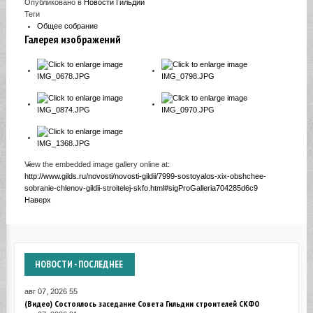
Опубликовано в
Новости Гильдии
Теги
Общее собрание
Галерея изображений
View the embedded image gallery online at:
http://www.gilds.ru/novosti/novosti-gildii/7999-sostoyalos-xix-obshchee-
sobranie-chlenov-gildii-stroitelej-skfo.html#sigProGalleria704285d6c9
Наверх
НОВОСТИ
- ПОСЛЕДНЕЕ
авг 07, 2026
55
(Видео) Состоялось заседание Совета Гильдии строителей СКФО