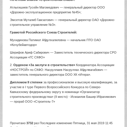
Атлыгишиев Гусейн Магомедович — генеральный директор ООО
«Дорожно-эксплуатационное предприятие №45»;
Эмсетов Муталиб Гамзатович — генеральный директор ОАО «Дорожно-
строительное управление №3».
Грамотой Российского Союза Строителей:
Мухидинова Патимат Абдулхалиловна — начальник ПТО ОАО
«Кочубейавтодор»
Шерифов Ариф Сабирович — Заместитель технического директора СРО
Ассоциации «ГС СКФО»
2.
Орденом «За заслуги в строительстве»
Координатора Ассоциации
«НОСТРОЙ» по СКФО: Насруллаев Насруллах Абдулвагабович —
заместитель генерального директора ООО ХК «Итера».
Дипломом II степени
за профессионализм и высокую квалификацию, за
участие в I туре Первого Всероссийского Конкурса по Северо-
Кавказскому федеральному округу в номинаци «Организатор
строительного производства» (II место) - Исмаилов Башир Ибрагимович
— прораб ООО «Строитель-7»
Прочитано
3732
раз
Последнее изменение Пятница, 31 мая 2019 11:45