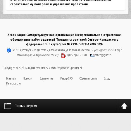
строительному контролю и управлению проектами
Ассоциация Саморегулируемая организация Межрегиональное отраслевое
объединение работодателей "Гильдия строителей Северо-Кавказского
федерального округа" (рег.№ СРО-С-028-17082009)
367014, Республика Дагестан, г. Махачкала, ул. Гаджи Алибегова, 82
(юр. адрес: 367014, РД, г.
Махачкала, пр. А. Акушинского 98 "е")
8 (8722) 60-28-70
office@gilds.ru
Copyright © 2026. Гильдия строителей СКФО. Разработка
Quantor-∀
Главная
Новости
Вступление
Реестр СРО
Обратная связь
Вход
Регистрация
Полная версия