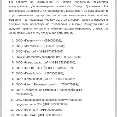
По вопросу об исключении из членов Ассоциации выступила
председатель Дисциплинарной комиссии Саида Довлетова. На
исключение из членов СРО предлагалось рассмотреть 16 организаций. В
ходе оживленной дискуссии, по итогам голосования было принято
решение - за неоднократную неуплату регулярных членских взносов в
течение года, несоблюдение требований к выдаче Свидетельства о
допуске, правил контроля в области саморегулирования, стандартов
Ассоциации исключить следующие организации:
ООО «Гарант» (ИНН 0526000606);
ООО «Дагстрой» (ИНН 0522017831);
ООО «Инстрой» (ИНН 7709724398);
ОАО «Дагагропромдорстрой» (ИНН 0562011508);
ООО «Магистральстрой» (ИНН 0562011508);
ООО «МОНДЕСТРОЙ» (ИНН 7704665702);
ООО «Поти-Ас» (ИНН 0533001294);
ООО «Стройинвест-ДД» (ИНН 0544005300);
ООО «Центр Реставратор» (ИНН 7706671099);
ООО Строительная компания «Трансстрой» (ИНН
0545011040);
ОАО «Табасаранское дорожно-эксплуатационное
предприятие № 33» (ИНН 0530009256 );
ООО «Русулан» (ИНН 0606008600);
ООО «БЕРКАТ» (ИНН 0608015917);