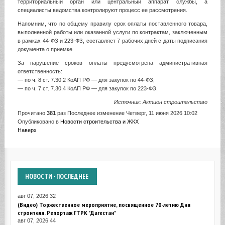
территориальный орган или центральный аппарат службы, а
специалисты ведомства контролируют процесс ее рассмотрения.
Напомним, что по общему правилу срок оплаты поставленного товара,
выполненной работы или оказанной услуги по контрактам, заключенным
в рамках 44-ФЗ и 223-ФЗ, составляет 7 рабочих дней с даты подписания
документа о приемке.
За нарушение сроков оплаты предусмотрена административная
ответственность:
— по ч. 8 ст. 7.30.2 КоАП РФ — для закупок по 44-ФЗ;
— по ч. 7 ст. 7.30.4 КоАП РФ — для закупок по 223-ФЗ.
Источник: Актион строительство
Прочитано
381
раз
Последнее изменение Четверг, 11 июня 2026 10:02
Опубликовано в
Новости строительства и ЖКХ
Наверх
НОВОСТИ
- ПОСЛЕДНЕЕ
авг 07, 2026
32
(Видео) Торжественное мероприятие, посвященное 70-летию Дня
строителя. Репортаж ГТРК "Дагестан"
авг 07, 2026
44