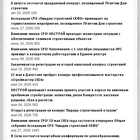
8 августа состоится праздничный концерт, посвященный 70-летию Дня
строителя
авг 03, 2026
109
Ассоциация СРО «Гильдия строителей СКФО» приглашает на
торжественное мероприятие, посвященное 70-летию Дня строителя
июль 17, 2026
209
Вниманию членов СРО! НОСТРОЙ проводит мониторинг ситуации с
обеспечением топливом строительных объектов
июнь 16, 2026
855
Вниманию членов СРО! Напоминаем, с 1 сентября специалистов НРС
привяжут к конкретному работодателю в Едином реестре
июнь 08, 2026
405
Заканчивается регистрация на второй налоговый конгресс строителей
мая 15, 2026
493
22 мая в Дагестане пройдет конкурс профессионального мастерства
«Строймастер-2026»
мая 14, 2026
410
НОСТРОЙ приглашает компании принять участие в опросе по ключевым
проблемам стройотрасли: неплатежи, риски банкротств, кассовые
разрывы, сбои в расчетах
мая 04, 2026
563
Открыта регистрация на конкурс "Лидеры строительной отрасли"
мая 04, 2026
735
Вниманию членов СРО! 20 мая 2026 года состоится очередное Общее
собрание Ассоциации СРО "Гильдии строителей СКФО"
апр 27, 2026
1493
В Сочи состоится масштабная конференция по ценообразованию,