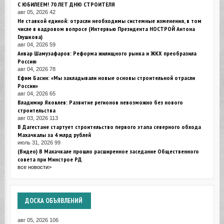
С ЮБИЛЕЕМ! 70 ЛЕТ ДНЮ СТРОИТЕЛЯ
авг 05, 2026
42
Не ставкой единой: отрасли необходимы системные изменения, в том
числе в кадровом вопросе (Интервью Президента НОСТРОЙ Антона
Глушкова)
авг 04, 2026
59
Анвар Шамузафаров: Реформа жилищного рынка и ЖКХ преобразила
Россию
авг 04, 2026
78
Ефим Басин: «Мы закладывали новые основы строительной отрасли
России»
авг 04, 2026
65
Владимир Яковлев: Развитие регионов невозможно без нового
строительства
авг 03, 2026
113
В Дагестане стартует строительство первого этапа северного обхода
Махачкалы за 4 млрд рублей
июль 31, 2026
99
(Видео) В Махачкале прошло расширенное заседание Общественного
совета при Минстрое РД
все новости>
ДОСКА
ОБЪЯВЛЕНИЙ
авг 05, 2026
106