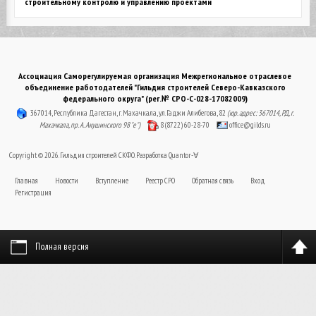
строительному контролю и управлению проектами
Ассоциация Саморегулируемая организация Межрегиональное отраслевое
объединение работодателей "Гильдия строителей Северо-Кавказского
федерального округа" (рег.№ СРО-С-028-17082009)
367014, Республика Дагестан, г. Махачкала, ул. Гаджи Алибегова, 82
(юр. адрес: 367014, РД, г.
Махачкала, пр. А. Акушинского 98 "е")
8 (8722) 60-28-70
office@gilds.ru
Copyright © 2026. Гильдия строителей СКФО. Разработка
Quantor-∀
Главная
Новости
Вступление
Реестр СРО
Обратная связь
Вход
Регистрация
Полная версия