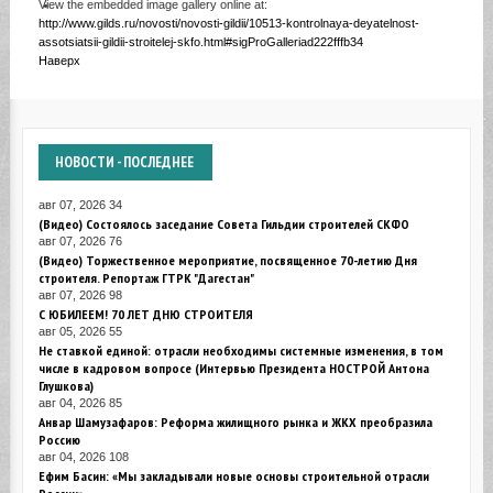
View the embedded image gallery online at:
http://www.gilds.ru/novosti/novosti-gildii/10513-kontrolnaya-deyatelnost-
assotsiatsii-gildii-stroitelej-skfo.html#sigProGalleriad222fffb34
Наверх
НОВОСТИ
- ПОСЛЕДНЕЕ
авг 07, 2026
34
(Видео) Состоялось заседание Совета Гильдии строителей СКФО
авг 07, 2026
76
(Видео) Торжественное мероприятие, посвященное 70-летию Дня
строителя. Репортаж ГТРК "Дагестан"
авг 07, 2026
98
С ЮБИЛЕЕМ! 70 ЛЕТ ДНЮ СТРОИТЕЛЯ
авг 05, 2026
55
Не ставкой единой: отрасли необходимы системные изменения, в том
числе в кадровом вопросе (Интервью Президента НОСТРОЙ Антона
Глушкова)
авг 04, 2026
85
Анвар Шамузафаров: Реформа жилищного рынка и ЖКХ преобразила
Россию
авг 04, 2026
108
Ефим Басин: «Мы закладывали новые основы строительной отрасли
России»