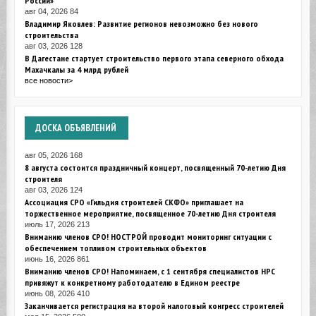
авг 04, 2026
84
Владимир Яковлев: Развитие регионов невозможно без нового
строительства
авг 03, 2026
128
В Дагестане стартует строительство первого этапа северного обхода
Махачкалы за 4 млрд рублей
все новости>
ДОСКА
ОБЪЯВЛЕНИЙ
авг 05, 2026
168
8 августа состоится праздничный концерт, посвященный 70-летию Дня
строителя
авг 03, 2026
124
Ассоциация СРО «Гильдия строителей СКФО» приглашает на
торжественное мероприятие, посвященное 70-летию Дня строителя
июль 17, 2026
213
Вниманию членов СРО! НОСТРОЙ проводит мониторинг ситуации с
обеспечением топливом строительных объектов
июнь 16, 2026
861
Вниманию членов СРО! Напоминаем, с 1 сентября специалистов НРС
привяжут к конкретному работодателю в Едином реестре
июнь 08, 2026
410
Заканчивается регистрация на второй налоговый конгресс строителей