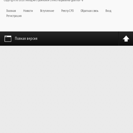
Copyright © 2026. Гильдия строителей СКФО. Разработка
Quantor-∀
Главная
Новости
Вступление
Реестр СРО
Обратная связь
Вход
Регистрация
Полная версия