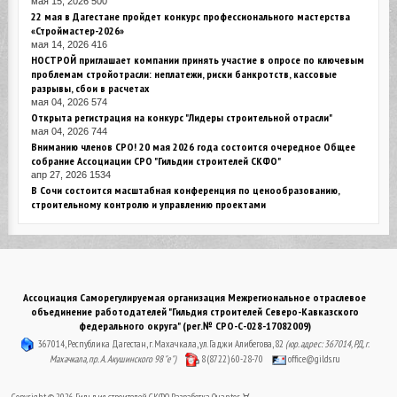
мая 15, 2026
500
22 мая в Дагестане пройдет конкурс профессионального мастерства
«Строймастер-2026»
мая 14, 2026
416
НОСТРОЙ приглашает компании принять участие в опросе по ключевым
проблемам стройотрасли: неплатежи, риски банкротств, кассовые
разрывы, сбои в расчетах
мая 04, 2026
574
Открыта регистрация на конкурс "Лидеры строительной отрасли"
мая 04, 2026
744
Вниманию членов СРО! 20 мая 2026 года состоится очередное Общее
собрание Ассоциации СРО "Гильдии строителей СКФО"
апр 27, 2026
1534
В Сочи состоится масштабная конференция по ценообразованию,
строительному контролю и управлению проектами
Ассоциация Саморегулируемая организация Межрегиональное отраслевое
объединение работодателей "Гильдия строителей Северо-Кавказского
федерального округа" (рег.№ СРО-С-028-17082009)
367014, Республика Дагестан, г. Махачкала, ул. Гаджи Алибегова, 82
(юр. адрес: 367014, РД, г.
Махачкала, пр. А. Акушинского 98 "е")
8 (8722) 60-28-70
office@gilds.ru