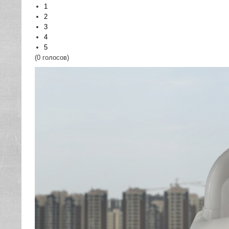
1
2
3
4
5
(0 голосов)