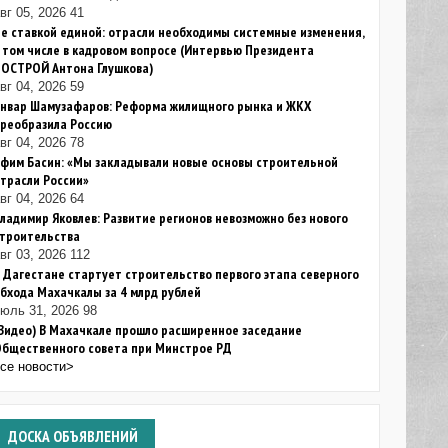
вг 05, 2026
41
е ставкой единой: отрасли необходимы системные изменения,
 том числе в кадровом вопросе (Интервью Президента
НОСТРОЙ Антона Глушкова)
вг 04, 2026
59
Анвар Шамузафаров: Реформа жилищного рынка и ЖКХ
преобразила Россию
вг 04, 2026
78
фим Басин: «Мы закладывали новые основы строительной
трасли России»
вг 04, 2026
64
ладимир Яковлев: Развитие регионов невозможно без нового
строительства
вг 03, 2026
112
 Дагестане стартует строительство первого этапа северного
бхода Махачкалы за 4 млрд рублей
июль 31, 2026
98
Видео) В Махачкале прошло расширенное заседание
Общественного совета при Минстрое РД
все новости>
ДОСКА
ОБЪЯВЛЕНИЙ