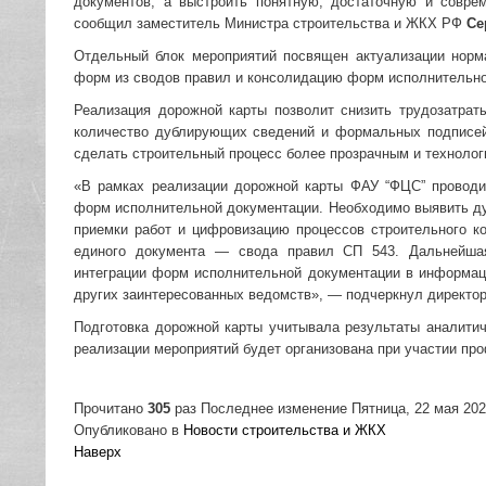
документов, а выстроить понятную, достаточную и совре
сообщил заместитель Министра строительства и ЖКХ РФ
Се
Отдельный блок мероприятий посвящен актуализации норм
форм из сводов правил и консолидацию форм исполнительно
Реализация дорожной карты позволит снизить трудозатрат
количество дублирующих сведений и формальных подписей,
сделать строительный процесс более прозрачным и техноло
«В рамках реализации дорожной карты ФАУ “ФЦС” проводи
форм исполнительной документации. Необходимо выявить 
приемки работ и цифровизацию процессов строительного к
единого документа — свода правил СП 543. Дальнейшая
интеграции форм исполнительной документации в информац
других заинтересованных ведомств», — подчеркнул директ
Подготовка дорожной карты учитывала результаты аналитич
реализации мероприятий будет организована при участии пр
Прочитано
305
раз
Последнее изменение Пятница, 22 мая 202
Опубликовано в
Новости строительства и ЖКХ
Наверх