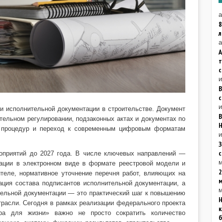
а
8
а
А
с
и
и исполнительной документации в строительстве. Документ
В
тельном регулировании, подзаконных актах и документах по
Н
х процедур и переход к современным цифровым форматам
и
З
оприятий до 2027 года. В числе ключевых направлений —
м
тации в электронном виде в формате реестровой модели и
2
теле, нормативное уточнение перечня работ, влияющих на
зация состава подписантов исполнительной документации, а
м
тельной документации — это практический шаг к повышению
Н
трасли. Сегодня в рамках реализации федерального проекта
к
ура для жизни» важно не просто сократить количество
б