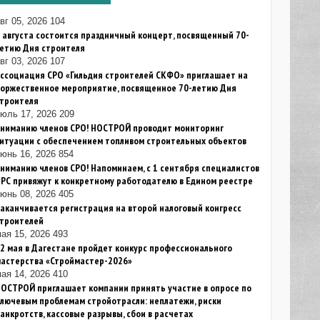
вг 05, 2026
104
 августа состоится праздничный концерт, посвященный 70-
летию Дня строителя
вг 03, 2026
107
ссоциация СРО «Гильдия строителей СКФО» приглашает на
торжественное мероприятие, посвященное 70-летию Дня
строителя
июль 17, 2026
209
Вниманию членов СРО! НОСТРОЙ проводит мониторинг
итуации с обеспечением топливом строительных объектов
юнь 16, 2026
854
ниманию членов СРО! Напоминаем, с 1 сентября специалистов
РС привяжут к конкретному работодателю в Едином реестре
юнь 08, 2026
405
аканчивается регистрация на второй налоговый конгресс
строителей
ая 15, 2026
493
2 мая в Дагестане пройдет конкурс профессионального
мастерства «Строймастер-2026»
ая 14, 2026
410
ОСТРОЙ приглашает компании принять участие в опросе по
лючевым проблемам стройотрасли: неплатежи, риски
анкротств, кассовые разрывы, сбои в расчетах