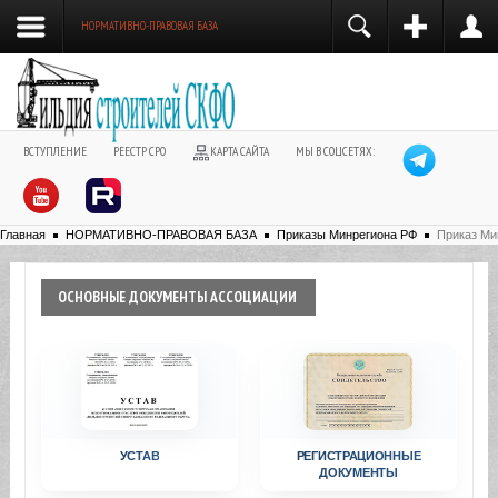
НОРМАТИВНО-ПРАВОВАЯ БАЗА
ВСТУПЛЕНИЕ
РЕЕСТР СРО
КАРТА САЙТА
МЫ В СОЦСЕТЯХ:
Главная
НОРМАТИВНО-ПРАВОВАЯ БАЗА
Приказы Минрегиона РФ
Приказ Ми
ОСНОВНЫЕ
ДОКУМЕНТЫ АССОЦИАЦИИ
УСТАВ
РЕГИСТРАЦИОННЫЕ
ДОКУМЕНТЫ