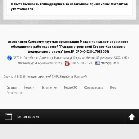
Ответственность генподрядчика за незаконное привлечение мигрантов
ужесточается
Ассоциация Саморегулируемая организация Межрегиональное отраслевое
объединение работодателей "Гильдия строителей Северо-Кавказского
федерального округа" (рег.№ СРО-С-028-17082009)
367014, Республика Дагестан, г. Махачкала, ул. Гаджи Алибегова, 82
(юр. адрес: 367014, РД, г.
Махачкала, пр. А. Акушинского 98 "е")
8 (8722) 60-28-70
office@gilds.ru
Copyright © 2026. Гильдия строителей СКФО. Разработка
Quantor-∀
Главная
Новости
Вступление
Реестр СРО
Обратная связь
Вход
Регистрация
Полная версия