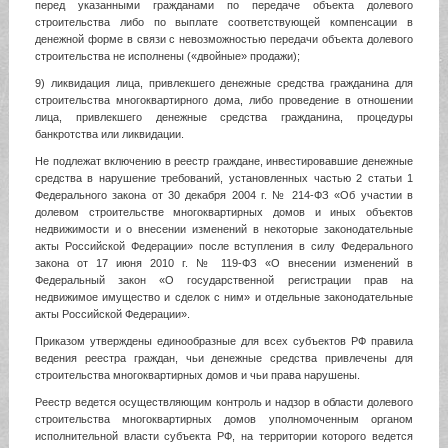
перед указанными гражданами по передаче объекта долевого
строительства либо по выплате соответствующей компенсации в
денежной форме в связи с невозможностью передачи объекта долевого
строительства не исполнены («двойные» продажи);
9) ликвидация лица, привлекшего денежные средства гражданина для
строительства многоквартирного дома, либо проведение в отношении
лица, привлекшего денежные средства гражданина, процедуры
банкротства или ликвидации.
Не подлежат включению в реестр граждане, инвестировавшие денежные
средства в нарушение требований, установленных частью 2 статьи 1
Федерального закона от 30 декабря 2004 г. № 214-ФЗ «Об участии в
долевом строительстве многоквартирных домов и иных объектов
недвижимости и о внесении изменений в некоторые законодательные
акты Российской Федерации» после вступления в силу Федерального
закона от 17 июня 2010 г. № 119-ФЗ «О внесении изменений в
Федеральный закон «О государственной регистрации прав на
недвижимое имущество и сделок с ним» и отдельные законодательные
акты Российской Федерации».
Приказом утверждены единообразные для всех субъектов РФ правила
ведения реестра граждан, чьи денежные средства привлечены для
строительства многоквартирных домов и чьи права нарушены.
Реестр ведется осуществляющим контроль и надзор в области долевого
строительства многоквартирных домов уполномоченным органом
исполнительной власти субъекта РФ, на территории которого ведется