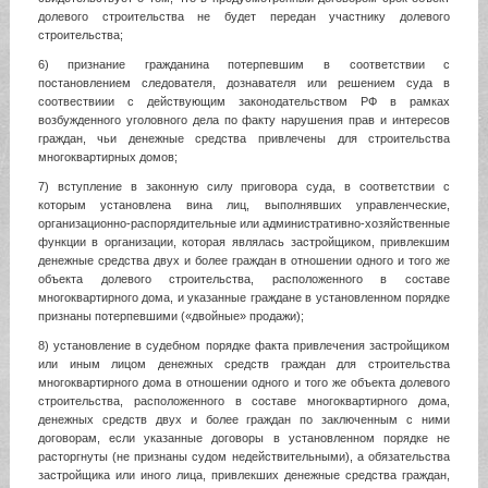
долевого строительства не будет передан участнику долевого
строительства;
6) признание гражданина потерпевшим в соответствии с
постановлением следователя, дознавателя или решением суда в
соотвествиии с действующим законодательством РФ в рамках
возбужденного уголовного дела по факту нарушения прав и интересов
граждан, чьи денежные средства привлечены для строительства
многоквартирных домов;
7) вступление в законную силу приговора суда, в соответствии с
которым установлена вина лиц, выполнявших управленческие,
организационно-распорядительные или административно-хозяйственные
функции в организации, которая являлась застройщиком, привлекшим
денежные средства двух и более граждан в отношении одного и того же
объекта долевого строительства, расположенного в составе
многоквартирного дома, и указанные граждане в установленном порядке
признаны потерпевшими («двойные» продажи);
8) установление в судебном порядке факта привлечения застройщиком
или иным лицом денежных средств граждан для строительства
многоквартирного дома в отношении одного и того же объекта долевого
строительства, расположенного в составе многоквартирного дома,
денежных средств двух и более граждан по заключенным с ними
договорам, если указанные договоры в установленном порядке не
расторгнуты (не признаны судом недействительными), а обязательства
застройщика или иного лица, привлекших денежные средства граждан,