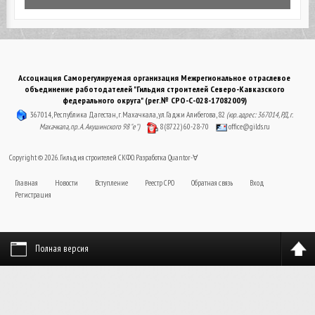
Ассоциация Саморегулируемая организация Межрегиональное отраслевое
объединение работодателей "Гильдия строителей Северо-Кавказского
федерального округа" (рег.№ СРО-С-028-17082009)
367014, Республика Дагестан, г. Махачкала, ул. Гаджи Алибегова, 82
(юр. адрес: 367014, РД, г.
Махачкала, пр. А. Акушинского 98 "е")
8 (8722) 60-28-70
office@gilds.ru
Copyright © 2026. Гильдия строителей СКФО. Разработка
Quantor-∀
Главная
Новости
Вступление
Реестр СРО
Обратная связь
Вход
Регистрация
Полная версия