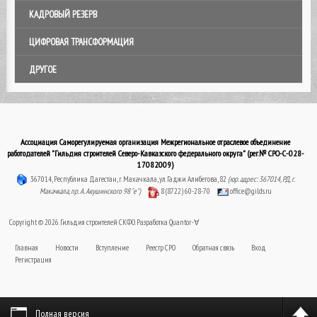
КАДРОВЫЙ РЕЗЕРВ
ЦИФРОВАЯ ТРАНСФОРМАЦИЯ
ДРУГОЕ
Ассоциация Саморегулируемая организация Межрегиональное отраслевое объединение
работодателей "Гильдия строителей Северо-Кавказского федерального округа" (рег.№ СРО-С-028-
17082009)
367014, Республика Дагестан, г. Махачкала, ул. Гаджи Алибегова, 82
(юр. адрес: 367014, РД, г.
Махачкала, пр. А. Акушинского 98 "е")
8 (8722) 60-28-70
office@gilds.ru
Copyright © 2026. Гильдия строителей СКФО. Разработка
Quantor-∀
Главная
Новости
Вступление
Реестр СРО
Обратная связь
Вход
Регистрация
Полная версия