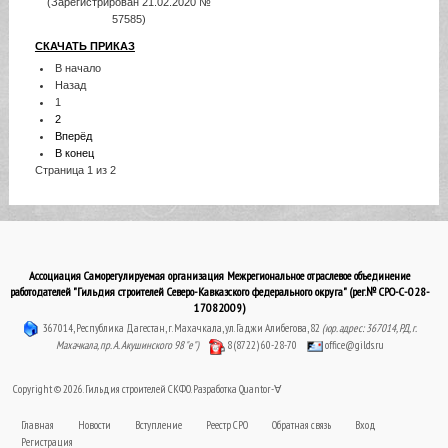
(Зарегистрирован 21.02.2020 №
57585)
СКАЧАТЬ ПРИКАЗ
В начало
Назад
1
2
Вперёд
В конец
Страница 1 из 2
Ассоциация Саморегулируемая организация Межрегиональное отраслевое объединение
работодателей "Гильдия строителей Северо-Кавказского федерального округа" (рег.№ СРО-С-028-
17082009)
367014, Республика Дагестан, г. Махачкала, ул. Гаджи Алибегова, 82
(юр. адрес: 367014, РД, г.
Махачкала, пр. А. Акушинского 98 "е")
8 (8722) 60-28-70
office@gilds.ru
Copyright © 2026. Гильдия строителей СКФО. Разработка
Quantor-∀
Главная
Новости
Вступление
Реестр СРО
Обратная связь
Вход
Регистрация