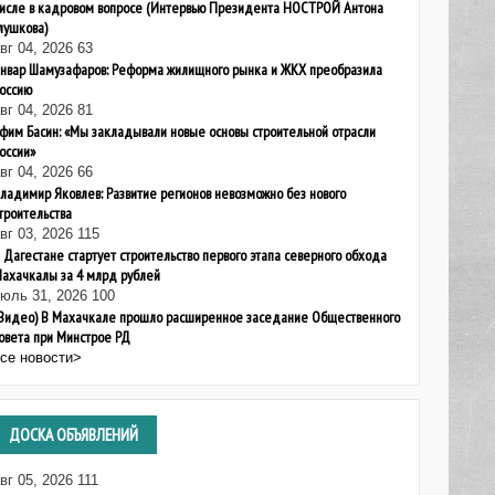
исле в кадровом вопросе (Интервью Президента НОСТРОЙ Антона
лушкова)
вг 04, 2026
63
нвар Шамузафаров: Реформа жилищного рынка и ЖКХ преобразила
оссию
вг 04, 2026
81
фим Басин: «Мы закладывали новые основы строительной отрасли
оссии»
вг 04, 2026
66
ладимир Яковлев: Развитие регионов невозможно без нового
троительства
вг 03, 2026
115
 Дагестане стартует строительство первого этапа северного обхода
ахачкалы за 4 млрд рублей
июль 31, 2026
100
Видео) В Махачкале прошло расширенное заседание Общественного
овета при Минстрое РД
все новости>
ДОСКА
ОБЪЯВЛЕНИЙ
вг 05, 2026
111