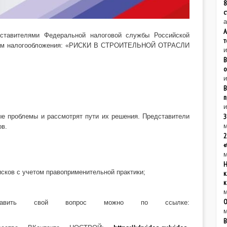
8
с
а
А
дставителями Федеральной налоговой службы Российской
т
росам налогообложения: «РИСКИ В СТРОИТЕЛЬНОЙ ОТРАСЛИ
В
о
и
В
п
и
З
ые проблемы и рассмотрят пути их решения. Представители
м
ов.
2
«
м
Н
исков с учетом правоприменительной практики;
к
к
м
О
оставить свой вопрос можно по ссылке:
м
В