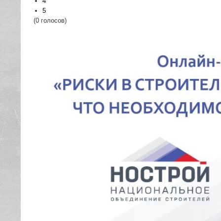
4
5
(0 голосов)