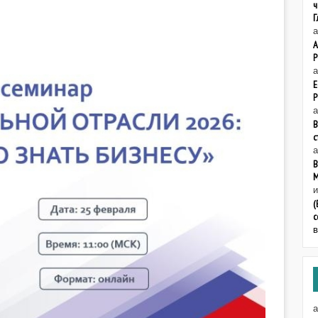
ч
Г
а
А
Р
а
Е
Р
а
В
с
а
В
М
(
с
а