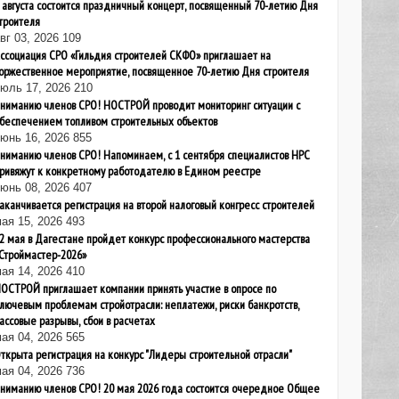
 августа состоится праздничный концерт, посвященный 70-летию Дня
троителя
вг 03, 2026
109
ссоциация СРО «Гильдия строителей СКФО» приглашает на
оржественное мероприятие, посвященное 70-летию Дня строителя
июль 17, 2026
210
ниманию членов СРО! НОСТРОЙ проводит мониторинг ситуации с
беспечением топливом строительных объектов
юнь 16, 2026
855
ниманию членов СРО! Напоминаем, с 1 сентября специалистов НРС
ривяжут к конкретному работодателю в Едином реестре
юнь 08, 2026
407
аканчивается регистрация на второй налоговый конгресс строителей
ая 15, 2026
493
2 мая в Дагестане пройдет конкурс профессионального мастерства
Строймастер-2026»
ая 14, 2026
410
ОСТРОЙ приглашает компании принять участие в опросе по
лючевым проблемам стройотрасли: неплатежи, риски банкротств,
ассовые разрывы, сбои в расчетах
ая 04, 2026
565
ткрыта регистрация на конкурс "Лидеры строительной отрасли"
ая 04, 2026
736
ниманию членов СРО! 20 мая 2026 года состоится очередное Общее